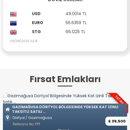
USD
49.0014 TL
EURO
56.6359 TL
STG
66.1225 TL
09/08/2026 02:41
Fırsat Emlakları
YATIRIM
GAZIMAĞUSA DÖRTYOL BÖLGESINDE YÜKSEK KAT IZINLI
TAKSITLI SATILI ...
Dörtyol / Gazimağusa
£ 39,500
Referans No: PP1