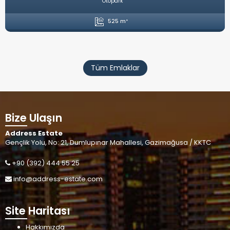
Otopark
525 m²
Tüm Emlaklar
Bize Ulaşın
Address Estate
Gençlik Yolu, No: 21, Dumlupınar Mahallesi, Gazimağusa / KKTC
+90 (392) 444 55 25
info@address-estate.com
Site Haritası
Hakkımızda