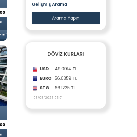
Gelişmiş Arama
500
an
5 m²
DÖVIZ KURLARI
USD
49.0014 TL
EURO
56.6359 TL
STG
66.1225 TL
08/08/2026 05:01
000
an