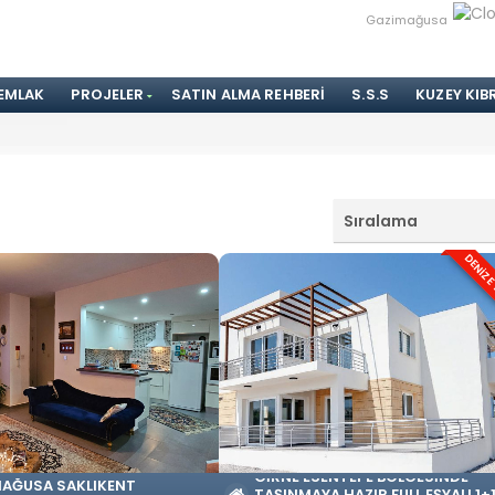
Gazimağusa
 EMLAK
PROJELER
SATIN ALMA REHBERI
S.S.S
KUZEY KIB
Sıralama
DENİZE
GIRNE ESENTEPE BÖLGESINDE
AĞUSA SAKLIKENT
TAŞINMAYA HAZIR FULL EŞYALI 1+