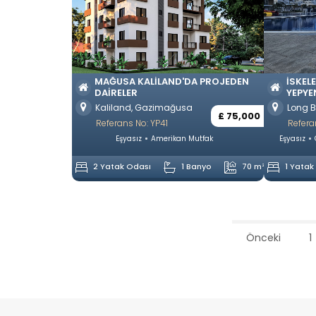
MAĞUSA KALILAND'DA PROJEDEN
İSKEL
DAIRELER
YEPYE
Kaliland, Gazimağusa
Long B
£ 75,000
Referans No: YP41
Refera
Eşyasız
Amerikan Mutfak
Eşyasız
2 Yatak Odası
1 Banyo
70 m²
1 Yatak
Önceki
1