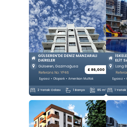
GÜLSEREN'DE DENIZ MANZARALI
İSKEL
DAIRELER
ELIT 
Gülseren, Gazimağusa
Long B
£ 86,000
Referans No: YP46
Refera
Eşyasız
Otopark
Amerikan Mutfak
Eşyasız
2 Yatak Odası
1 Banyo
85 m²
1 Yatak