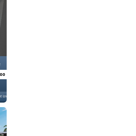
R
500
2
t İzni: