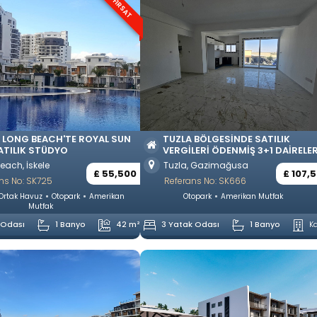
FIRSAT
E LONG BEACH'TE ROYAL SUN
TUZLA BÖLGESINDE SATILIK
SATILIK STÜDYO
VERGILERI ÖDENMIŞ 3+1 DAIRELE
each, İskele
Tuzla, Gazimağusa
£ 55,500
£ 107,
ns No: SK725
Referans No: SK666
Ortak Havuz
Otopark
Amerikan
Otopark
Amerikan Mutfak
Mutfak
 Odası
1 Banyo
42 m²
3 Yatak Odası
1 Banyo
Ka