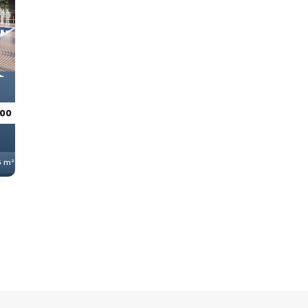
E
000
n
6 m²