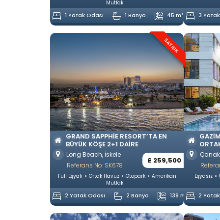
Mutfak
1 Yatak Odası
1 Banyo
45 m²
3 Yata
SATILIK
GRAND SAPPHIE RESORT’TA EN
GAZI
BÜYÜK KÖŞE 2+1 DAIRE
ORTAK
Long Beach, İskele
Çanak
£ 259,500
Referans No: SK678
Refera
Full Eşyalı
Ortak Havuz
Otopark
Amerikan
Eşyasız
Mutfak
2 Yatak Odası
2 Banyo
139 m²
2 Yata