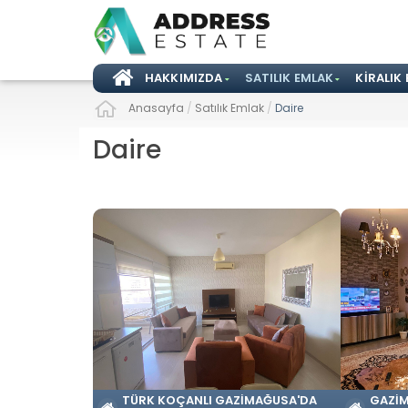
HAKKIMIZDA
SATILIK EMLAK
KIRALIK
Anasayfa
/
Satılık Emlak
/
Daire
Daire
TÜRK KOÇANLI GAZIMAĞUSA'DA
GAZIM