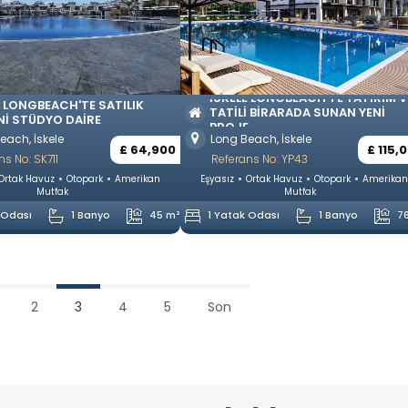
İSKELE LONGBEACH'TE YATIRIM V
E LONGBEACH'TE SATILIK
TATILI BIRARADA SUNAN YENI
NI STÜDYO DAIRE
PROJE ...
each, İskele
Long Beach, İskele
£ 64,900
£ 115,
ns No: SK711
Referans No: YP43
Ortak Havuz
Otopark
Amerikan
Eşyasız
Ortak Havuz
Otopark
Amerika
Mutfak
Mutfak
 Odası
1 Banyo
45 m²
1 Yatak Odası
1 Banyo
7
2
3
4
5
Son