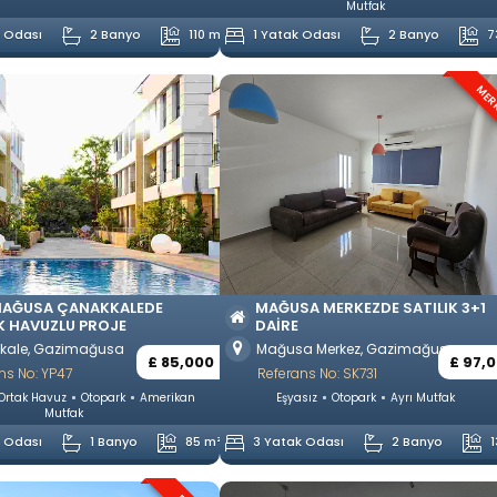
Mutfak
k Odası
2 Banyo
110 m²
1 Yatak Odası
2 Banyo
7
MER
MAĞUSA ÇANAKKALEDE
MAĞUSA MERKEZDE SATILIK 3+1
 HAVUZLU PROJE
DAIRE
kale, Gazimağusa
Mağusa Merkez, Gazimağusa
£ 85,000
£ 97,
ns No: YP47
Referans No: SK731
Ortak Havuz
Otopark
Amerikan
Eşyasız
Otopark
Ayrı Mutfak
Mutfak
k Odası
1 Banyo
85 m²
3 Yatak Odası
2 Banyo