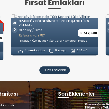
Fırsat Emlakları
GIRNE ZEYTINLIKTE ULTRA LÜKS TÜRK KOÇANLI
VILLALAR
Zeytinlik / Girne
00
£ 1,400,000
Referans No: YP58
Eşyasız
Özel Havuz
Özel Garaj
Ayrı Mutfak
5 Yatak Odası
6 Banyo
321 m²
Tüm Emlaklar
Haritası
Son Eklenenler
Gazimağusa Dö
akkımızda
Bölgesinde Yük