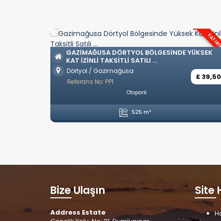
YATIRIM
OZANKÖY BÖLGESINDE TÜRK KOÇANLI LÜKS
VILLALAR
YÜKSEK
Ozanköy / Girne
£ 742,5
Referans No: YP57
£ 39,500
Eşyasız
Özel Havuz
Özel Garaj
Amerikan Mutfak
4 Yatak Odası
5 Banyo
246 m²
Bize Ulaşın
Site 
Address Estate
H