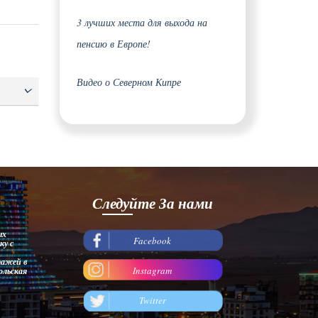
 во
гут
3 лучших места для выхода на
,
ты
пенсию в Европе!
 Дом,
:
Видео о Северном Кипре
вас
ализме
Следуйте За нами
ых
Facebook
ку с
тажей в
Instagram
ольская
Twitter