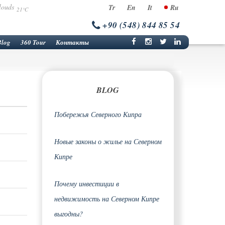
Tr
En
It
Ru
21°C
+90 (548) 844 85 54
Blog
360 Tour
Контакты
BLOG
Побережья Северного Кипра
ь. В
Новые законы о жилье на Северном
Кипре
ад. 1
п
Почему инвестиции в
 от
недвижимость на Северном Кипре
перации
выгодны?
ар