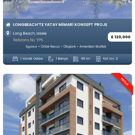
LONGBEACH'TE YATAY MIMARI KONSEPT PROJE
Long Beach, İskele
£ 120,000
Referans No: YP5
Eşyasız
Ortak Havuz
Otopark
Amerikan Mutfak
1 Yatak Odası
1 Banyo
45 m²
Kat İzni:
2
PROJE