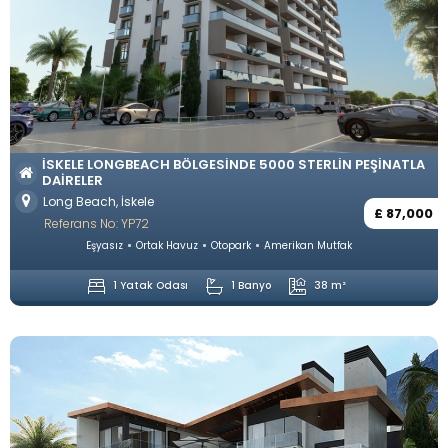
İSKELE LONGBEACH BÖLGESINDE 5000 STERLIN PEŞINATLA
DAIRELER
Long Beach, İskele
£ 87,000
Referans No: YP72
Eşyasız
Ortak Havuz
Otopark
Amerikan Mutfak
1 Yatak Odası
1 Banyo
38 m²