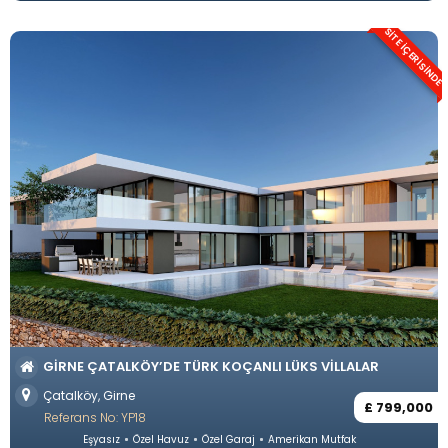
SITE İÇERISINDE
GIRNE ÇATALKÖY’DE TÜRK KOÇANLI LÜKS VILLALAR
Çatalköy, Girne
£ 799,000
Referans No: YP18
Eşyasız
Özel Havuz
Özel Garaj
Amerikan Mutfak