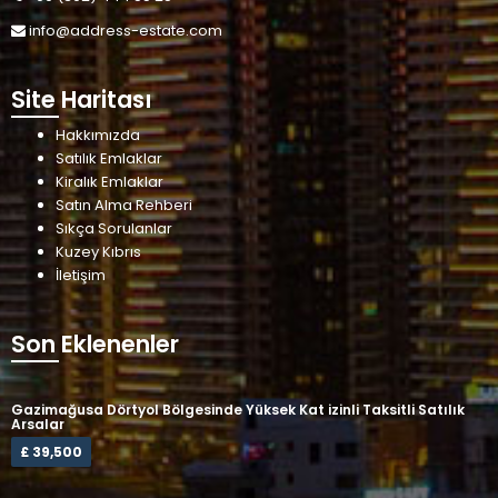
info@address-estate.com
Site Haritası
Hakkımızda
Satılık Emlaklar
Kiralık Emlaklar
Satın Alma Rehberi
Sıkça Sorulanlar
Kuzey Kıbrıs
İletişim
Son Eklenenler
Gazimağusa Dörtyol Bölgesinde Yüksek Kat izinli Taksitli Satılık
Arsalar
£ 39,500