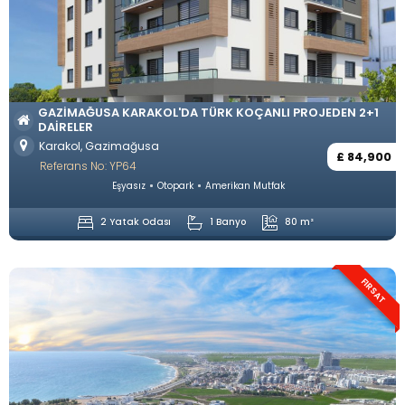
GAZIMAĞUSA KARAKOL'DA TÜRK KOÇANLI PROJEDEN 2+1
DAIRELER
Karakol, Gazimağusa
£ 84,900
Referans No: YP64
Eşyasız
Otopark
Amerikan Mutfak
2 Yatak Odası
1 Banyo
80 m²
FIRSAT