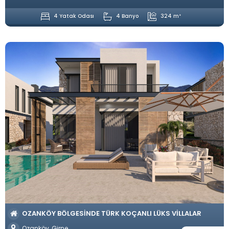
4 Yatak Odası
4 Banyo
324 m²
OZANKÖY BÖLGESINDE TÜRK KOÇANLI LÜKS VILLALAR
Ozanköy, Girne