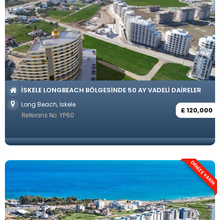
İSKELE LONGBEACH BÖLGESINDE 50 AY VADELI DAIRELER
Long Beach, İskele
£ 120,000
Referans No: YP60
DENİZE YAKIN