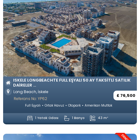
ISKELE LONGBEACHTE FULL EŞYALI 50 AY TAKSITLI SATILIK
DAIRELER ...
Long Beach, İskele
£ 76,500
Referans No: YP62
Full Eşyalı
Ortak Havuz
Otopark
Amerikan Mutfak
1 Yatak Odası
1 Banyo
43 m²