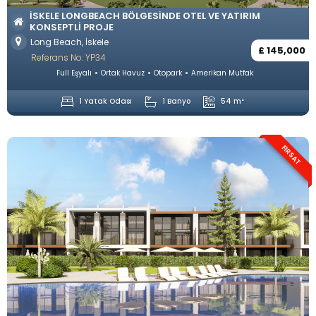
İSKELE LONGBEACH BÖLGESINDE OTEL VE YATIRIM
KONSEPTLI PROJE
Long Beach, İskele
£ 145,000
Referans No: YP34
Full Eşyalı
Ortak Havuz
Otopark
Amerikan Mutfak
1 Yatak Odası
1 Banyo
54 m²
FIRSAT