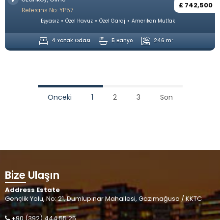
£ 742,500
Referans No: YP57
Eşyasız
Özel Havuz
Özel Garaj
Amerikan Mutfak
4 Yatak Odası
5 Banyo
246 m²
Önceki
1
2
3
Son
Bize Ulaşın
Address Estate
Gençlik Yolu, No: 21, Dumlupınar Mahallesi, Gazimağusa / KKTC
+90 (392) 444 55 25