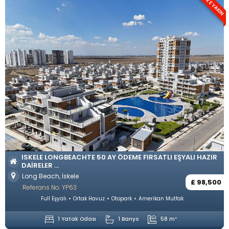
DENİZE YAKIN
ISKELE LONGBEACHTE 50 AY ÖDEME FIRSATLI EŞYALI HAZIR
DAIRELER ...
Long Beach, İskele
£ 98,500
Referans No: YP63
Full Eşyalı
Ortak Havuz
Otopark
Amerikan Mutfak
1 Yatak Odası
1 Banyo
58 m²