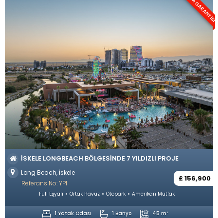
KIRA GARANTISI
İSKELE LONGBEACH BÖLGESINDE 7 YILDIZLI PROJE
Long Beach, İskele
£ 156,900
Referans No: YP1
Full Eşyalı
Ortak Havuz
Otopark
Amerikan Mutfak
1 Yatak Odası
1 Banyo
45 m²