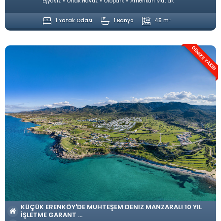
Eşyasız
Ortak Havuz
Otopark
Amerikan Mutfak
1 Yatak Odası
1 Banyo
45 m²
DENİZE YAKIN
KÜÇÜK ERENKÖY'DE MUHTEŞEM DENIZ MANZARALI 10 YIL
İŞLETME GARANT ...