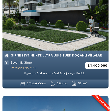
GIRNE ZEYTINLIKTE ULTRA LÜKS TÜRK KOÇANLI VILLALAR
Zeytinlik, Girne
£ 1,400,000
Referans No: YP58
Eşyasız
Özel Havuz
Özel Garaj
Ayrı Mutfak
5 Yatak Odası
6 Banyo
321 m²
KIRA GARANTISI