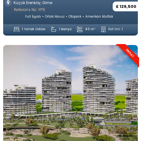
Küçük Erenköy, Girne
£ 129,500
Referans No: YP9
Full Eşyalı
Ortak Havuz
Otopark
Amerikan Mutfak
1 Yatak Odası
1 Banyo
43 m²
Kat İzni:
1
FIRSAT