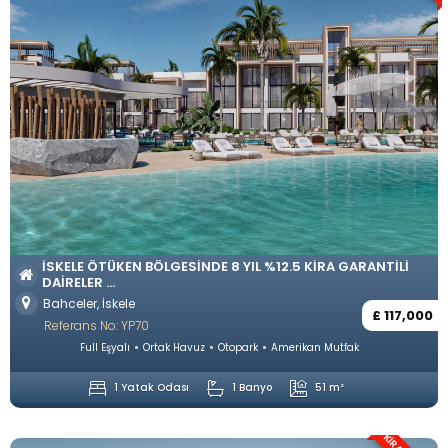
İSKELE ÖTÜKEN BÖLGESINDE 8 YIL %12.5 KIRA GARANTILI
DAIRELER ...
Bahceler, İskele
£ 117,000
Referans No: YP70
Full Eşyalı
Ortak Havuz
Otopark
Amerikan Mutfak
1 Yatak Odası
1 Banyo
51 m²