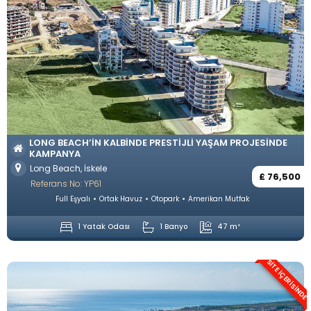
LONG BEACH’IN KALBINDE PRESTIJLI YAŞAM PROJESINDE
KAMPANYA
Long Beach, İskele
£ 76,500
Referans No: YP61
Full Eşyalı
Ortak Havuz
Otopark
Amerikan Mutfak
1 Yatak Odası
1 Banyo
47 m²
SITE İÇERISINDE