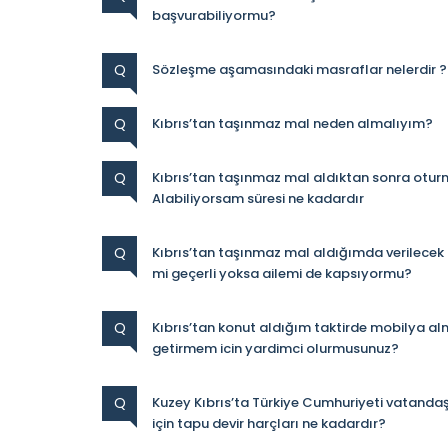
başvurabiliyormu?
Q
Sözleşme aşamasındaki masraflar nelerdir ?
Q
Kıbrıs’tan taşınmaz mal neden almalıyım?
Q
Kıbrıs’tan taşınmaz mal aldıktan sonra otur
Alabiliyorsam süresi ne kadardır
Q
Kıbrıs’tan taşınmaz mal aldığımda verilecek 
mi geçerli yoksa ailemi de kapsıyormu?
Q
Kıbrıs’tan konut aldığım taktirde mobilya a
getirmem icin yardimci olurmusunuz?
Q
Kuzey Kıbrıs’ta Türkiye Cumhuriyeti vatandaşl
için tapu devir harçları ne kadardır?