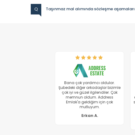
Q
Taşınmaz mal alımında sözleşme aşamaları ve 
Güler yüzlü ve ilgili davranışlar
sergilediğiniz için ve her konuda
yardımcı olduğunuzdan dolayı
teşekkür ederiz
Soner Y.