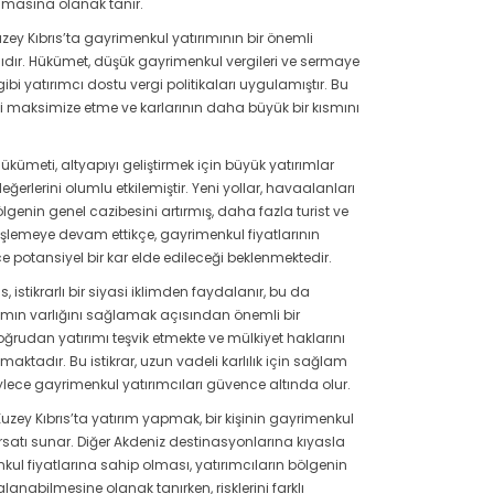
lamasına olanak tanır.
zey Kıbrıs’ta gayrimenkul yatırımının bir önemli
dır. Hükümet, düşük gayrimenkul vergileri ve sermaye
bi yatırımcı dostu vergi politikaları uygulamıştır. Bu
erini maksimize etme ve karlarının daha büyük bir kısmını
ükümeti, altyapıyı geliştirmek için büyük yatırımlar
erlerini olumlu etkilemiştir. Yeni yollar, havaalanları
bölgenin genel cazibesini artırmış, daha fazla turist ve
nişlemeye devam ettikçe, gayrimenkul fiyatlarının
 potansiyel bir kar elde edileceği beklenmektedir.
s, istikrarlı bir siyasi iklimden faydalanır, bu da
rtamın varlığını sağlamak açısından önemli bir
ğrudan yatırımı teşvik etmekte ve mülkiyet haklarını
aktadır. Bu istikrar, uzun vadeli karlılık için sağlam
ylece gayrimenkul yatırımcıları güvence altında olur.
uzey Kıbrıs’ta yatırım yapmak, bir kişinin gayrimenkul
ırsatı sunar. Diğer Akdeniz destinasyonlarına kıyasla
kul fiyatlarına sahip olması, yatırımcıların bölgenin
nabilmesine olanak tanırken, risklerini farklı