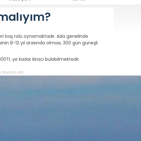
lmalıyım?
eri baş rolü oynamaktadır. Ada genelinde
inin 8-12 yıl arasında olması, 300 gün güneşli
000TL ye kadar kiracı bulabilmektedir.
ı
,
başlayıp
,
den