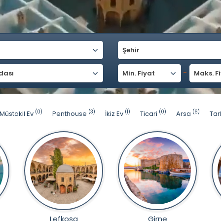
Şehir
-
dası
Min. Fiyat
Maks. F
(0)
(3)
(1)
(0)
(6)
Müstakil Ev
Penthouse
İkiz Ev
Ticari
Arsa
Tar
Lefkoşa
Girne