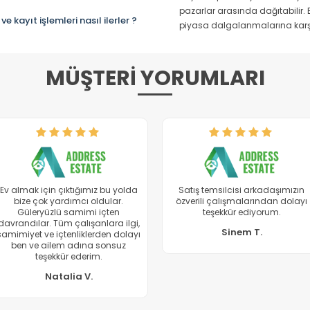
pazarlar arasında dağıtabilir. Bu 
kayıt işlemleri nasıl ilerler ?
piyasa dalgalanmalarına karşı
MÜŞTERİ YORUMLARI
Ornella Hanım sayesinde
Onur Bey’den çok memnun kaldık
istediğimiz daireyi sonunda
İlgi ve alakaları için teşekkür
bulduk. Sağolsun canla başla
ederiz. Bizlere yardımcı olması
bize yardımcı oldu. Teşekkür
konusunda çok teşekkür ederiz.
ederim.
Halil T.
Canan H.