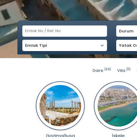
Durum
Emlak Tipi
Yatak O
(69)
(11)
Daire
Villa
Gazimağusa
İskele