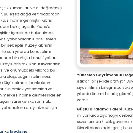
 , eşsiz kumsalları ve el değmemiş
ir. Bu eşsiz doğa ve fırsatlardan
ası haline gelmiştir. Kıbrıs
ern bakış açısı ile Kıbrıs’a
işkiler içerisinde bulunulması
sı yabancıların Kıbrıs’ı evleri
ir sebeptir. Kuzey Kıbrıs’ın
ile son yıllarda konut alımı
rında bir artışla konut fiyatları
zey Kıbrıs’taki konut fiyatlarının
ası ve önümüzdeki yıllarda bu
Yükselen Gayrimenkul Değer
tlara ulaşacağının bilinmesi,
istikrarlı bir şekilde artmıştır. B
rin düşük olması, bankaların
siyasi iklimin birleşimi bu yüks
rıs’ın emlak yatırımcıları ve
yıllarda önemli bir artış görmüş
ırım merkezi haline gelmesinde en
vardır.
r yaşam sürerken kazanmak,
 yabancılara en iyi hizmet için
Güçlü Kiralama Talebi:
Kuzey
milyonlarca ziyaretçiyi cezbetmek
sezonlarında kiralık gayrimenkul 
lüks villalara kadar geniş bir k
anka kredisine