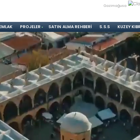
Gazimağusa
 EMLAK
PROJELER
SATIN ALMA REHBERI
S.S.S
KUZEY KIB