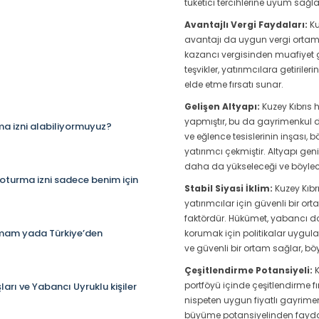
tüketici tercihlerine uyum sağ
Avantajlı Vergi Faydaları:
Ku
avantajı da uygun vergi ortamı
kazancı vergisinden muafiyet gi
teşvikler, yatırımcılara getiril
elde etme fırsatı sunar.
Gelişen Altyapı:
Kuzey Kıbrıs h
yapmıştır, bu da gayrimenkul değ
ma izni alabiliyormuyuz?
ve eğlence tesislerinin inşası, 
yatırımcı çekmiştir. Altyapı ge
daha da yükseleceği ve böylece
oturma izni sadece benim için
Stabil Siyasi İklim:
Kuzey Kıbrı
yatırımcılar için güvenli bir o
faktördür. Hükümet, yabancı do
lmam yada Türkiye’den
korumak için politikalar uygulam
ve güvenli bir ortam sağlar, bö
Çeşitlendirme Potansiyeli:
K
portföyü içinde çeşitlendirme f
arı ve Yabancı Uyruklu kişiler
nispeten uygun fiyatlı gayrimen
büyüme potansiyelinden faydala