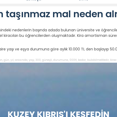
an taşınmaz mal neden a
sindeki nedenlerin başında adada bulunan üniversite ve öğrencil
yel kiracıları bu öğrencilerden oluşmaktadır. Kira amortisman süres
 daire yaşı ve eşya durumuna göre aylık 10.000 TL den başlayıp 50.
an
,
gün
,
yıl
,
arasında
,
yaşı
,
300
,
güneşli
,
durumuna
,
000tl
,
kadar
,
bulabilmektedir
,
kirac
KUZEY KIBRIS'I KEŞFEDİN