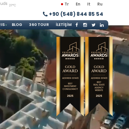
Tr
En
It
Ru
21°C
+90 (548) 844 85 54
RIS
BLOG
360 TOUR
İLETIŞIM