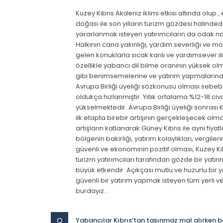
Kuzey Kıbrıs Akdeniz iklimi etkisi altında olup
doğası ile son yılların turizm gözdesi halinded
yararlanmak isteyen yatırımcıların da odak nokt
Halkının cana yakınlığı, yardım severliği ve mod
gelen konuklarla sıcak kanlı ve yardımsever il
özellikle yabancı dil bilme oranının yüksek olma
gibi benimsemelerine ve yatırım yapmalarına b
Avrupa Birliği üyeliği sözkonusu olması sebebi 
oldukça hızlanmıştır. Yıllık ortalama %12-18 civa
yükselmektedir. Avrupa Birliği üyeliği sonrası Ku
ilk etapta birebir artışının gerçekleşecek olm
artışların katlanarak Güney Kıbrıs ile ayni fiya
bölgenin bakirliği, yatırım kolaylıkları, vergile
güvenli ve ekonominin pozitif olması, Kuzey Kıb
turizm yatırımcıları tarafından gözde bir yat
büyük etkendir. Açıkçası mutlu ve huzurlu bi
güvenli bir yatırım yapmak isteyen tüm yerli ve
burdayız…
Q
Yabancılar Kıbrıs’tan taşınmaz mal alırken b