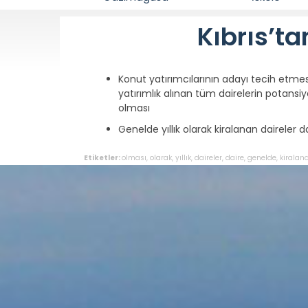
Kıbrıs’t
Konut yatırımcılarının adayı tecih etme
yatırımlık alınan tüm dairelerin potansi
olması
Genelde yıllık olarak kiralanan daireler
Etiketler:
olması
,
olarak
,
yıllık
,
daireler
,
daire
,
genelde
,
kiralan