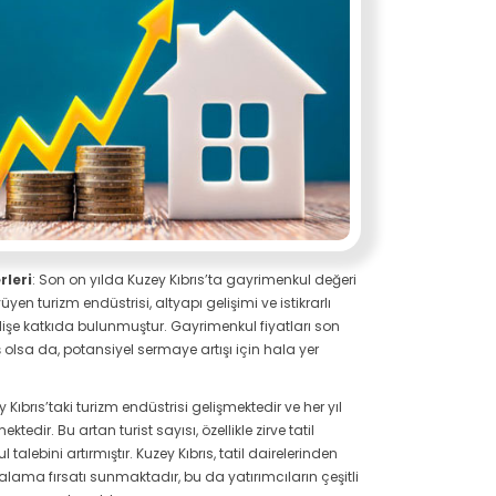
leri
: Son on yılda Kuzey Kıbrıs’ta gayrimenkul değeri
üyüyen turizm endüstrisi, altyapı gelişimi ve istikrarlı
elişe katkıda bulunmuştur. Gayrimenkul fiyatları son
 olsa da, potansiyel sermaye artışı için hala yer
 Kıbrıs’taki turizm endüstrisi gelişmektedir ve her yıl
tedir. Bu artan turist sayısı, özellikle zirve tatil
talebini artırmıştır. Kuzey Kıbrıs, tatil dairelerinden
iralama fırsatı sunmaktadır, bu da yatırımcıların çeşitli