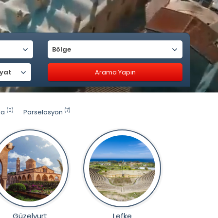
Bölge
iyat
(0)
(7)
la
Parselasyon
Güzelyurt
Lefke