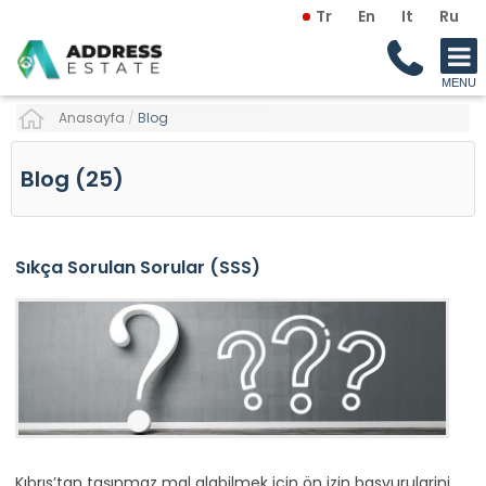
Tr
En
It
Ru
Anasayfa
/
Blog
Blog (25)
Sıkça Sorulan Sorular (SSS)
Kıbrıs’tan taşınmaz mal alabilmek icin ön izin basvurularini