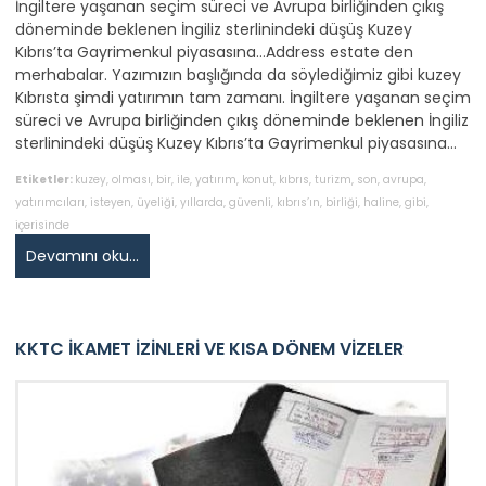
İngiltere yaşanan seçim süreci ve Avrupa birliğinden çıkış
döneminde beklenen İngiliz sterlinindeki düşüş Kuzey
Kıbrıs’ta Gayrimenkul piyasasına…Address estate den
merhabalar. Yazımızın başlığında da söylediğimiz gibi kuzey
Kıbrısta şimdi yatırımın tam zamanı. İngiltere yaşanan seçim
süreci ve Avrupa birliğinden çıkış döneminde beklenen İngiliz
sterlinindeki düşüş Kuzey Kıbrıs’ta Gayrimenkul piyasasına…
Etiketler:
kuzey
,
olması
,
bir
,
ile
,
yatırım
,
konut
,
kıbrıs
,
turizm
,
son
,
avrupa
,
yatırımcıları
,
isteyen
,
üyeliği
,
yıllarda
,
güvenli
,
kıbrıs’ın
,
birliği
,
haline
,
gibi
,
içerisinde
Devamını oku...
KKTC İKAMET İZİNLERİ VE KISA DÖNEM VİZELER