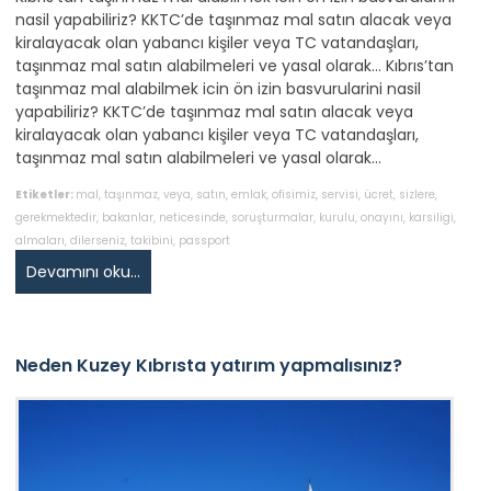
nasil yapabiliriz? KKTC’de taşınmaz mal satın alacak veya
kiralayacak olan yabancı kişiler veya TC vatandaşları,
taşınmaz mal satın alabilmeleri ve yasal olarak… Kıbrıs’tan
taşınmaz mal alabilmek icin ön izin basvurularini nasil
yapabiliriz? KKTC’de taşınmaz mal satın alacak veya
kiralayacak olan yabancı kişiler veya TC vatandaşları,
taşınmaz mal satın alabilmeleri ve yasal olarak…
Etiketler:
mal
,
taşınmaz
,
veya
,
satın
,
emlak
,
ofisimiz
,
servisi
,
ücret
,
sizlere
,
gerekmektedir
,
bakanlar
,
neticesinde
,
soruşturmalar
,
kurulu
,
onayını
,
karsiligi
,
almaları
,
dilerseniz
,
takibini
,
passport
Devamını oku...
Neden Kuzey Kıbrısta yatırım yapmalısınız?