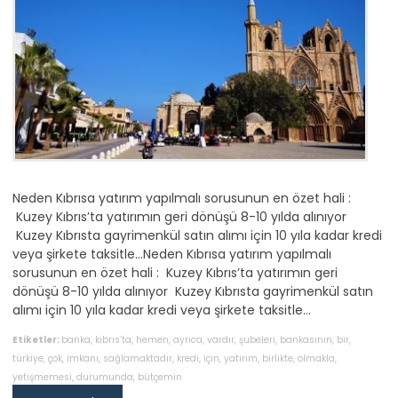
Neden Kıbrısa yatırım yapılmalı sorusunun en özet hali :
Kuzey Kıbrıs’ta yatırımın geri dönüşü 8-10 yılda alınıyor
Kuzey Kıbrısta gayrimenkül satın alımı için 10 yıla kadar kredi
veya şirkete taksitle…Neden Kıbrısa yatırım yapılmalı
sorusunun en özet hali : Kuzey Kıbrıs’ta yatırımın geri
dönüşü 8-10 yılda alınıyor Kuzey Kıbrısta gayrimenkül satın
alımı için 10 yıla kadar kredi veya şirkete taksitle…
Etiketler:
banka
,
kıbrıs’ta
,
hemen
,
ayrıca
,
vardır
,
şubeleri
,
bankasının
,
bir
,
türkiye
,
çok
,
imkanı
,
sağlamaktadır
,
kredi
,
için
,
yatırım
,
birlikte
,
olmakla
,
yetişmemesi
,
durumunda
,
bütçemin