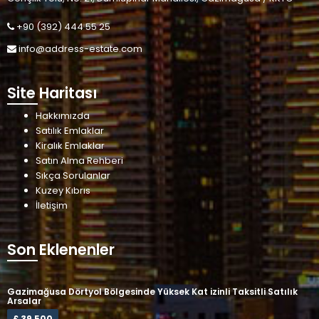
+90 (392) 444 55 25
info@address-estate.com
Site Haritası
Hakkımızda
Satılık Emlaklar
Kiralık Emlaklar
Satın Alma Rehberi
Sıkça Sorulanlar
Kuzey Kıbrıs
İletişim
Son Eklenenler
Gazimağusa Dörtyol Bölgesinde Yüksek Kat izinli Taksitli Satılık
Arsalar
£ 39,500