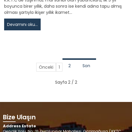
boyunca birer yıllık, daha sonra ise kendi adına tapu almış
olması şartıyla ikişer yıllık ikamet…
Devamını oku...
2
Son
Önceki
1
Sayfa 2 / 2
Bize Ulaşın
Address Estate
Gençlik Yolu, No: 21, Dumlupınar Mahallesi, Gazimağusa / KKTC