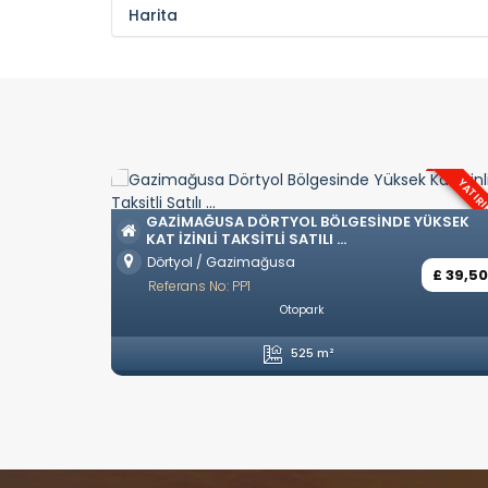
Harita
YATIRIM
OZANKÖY BÖLGESINDE TÜRK KOÇANL
VILLALAR
GESINDE YÜKSEK
Ozanköy / Girne
Referans No: YP57
£ 39,500
Eşyasız
Özel Havuz
Özel Garaj
Amerikan 
4 Yatak Odası
5 Banyo