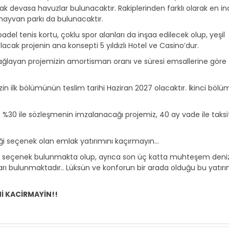
k devasa havuzlar bulunacaktır. Rakiplerinden farklı olarak en i
hayvan parkı da bulunacaktır.
adel tenis kortu, çoklu spor alanları da inşaa edilecek olup, yeşil
lacak projenin ana konsepti 5 yıldızlı Hotel ve Casino’dur.
 sağlayan projemizin amortisman oranı ve süresi emsallerine göre
 ilk bölümünün teslim tarihi Haziran 2027 olacaktır. İkinci bölü
 %30 ile sözleşmenin imzalanacağı projemiz, 40 ay vade ile taksi
i seçenek olan emlak yatırımını kaçırmayın…
ir çok seçenek bulunmakta olup, ayrıca son üç katta muhteşem deni
arı bulunmaktadır.. Lüksün ve konforun bir arada olduğu bu yatır
Nİ KACİRMAYİN!!