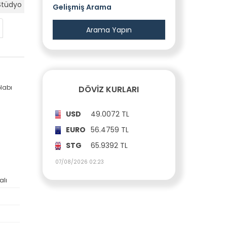
Stüdyo
Gelişmiş Arama
labı
DÖVIZ KURLARI
USD
49.0072 TL
EURO
56.4759 TL
STG
65.9392 TL
07/08/2026 02:23
alı