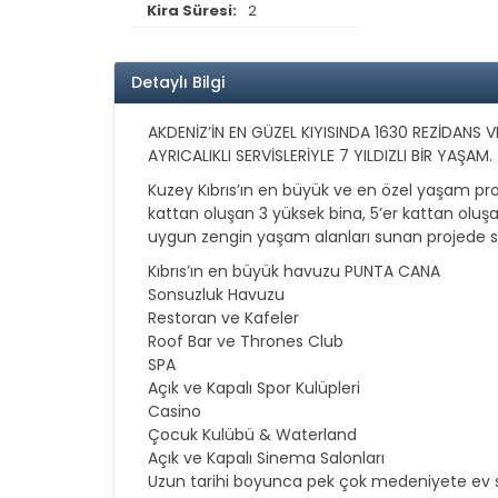
Kira Süresi:
2
Detaylı Bilgi
AKDENİZ’İN EN GÜZEL KIYISINDA 1630 REZİDANS 
AYRICALIKLI SERVİSLERİYLE 7 YILDIZLI BİR YAŞAM.
Kuzey Kıbrıs’ın en büyük ve en özel yaşam pro
kattan oluşan 3 yüksek bina, 5’er kattan oluşa
uygun zengin yaşam alanları sunan projede stüd
Kıbrıs’ın en büyük havuzu PUNTA CANA
Sonsuzluk Havuzu
Restoran ve Kafeler
Roof Bar ve Thrones Club
SPA
Açık ve Kapalı Spor Kulüpleri
Casino
Çocuk Kulübü & Waterland
Açık ve Kapalı Sinema Salonları
Uzun tarihi boyunca pek çok medeniyete ev sah