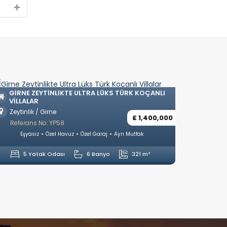
SITE İÇERISINDE
I
GIRNE ÇATALKÖY’DE TÜRK KOÇANLI LÜKS
VILLALAR
Çatalköy / Girne
000
£ 799,000
Referans No: YP18
Eşyasız
Özel Havuz
Özel Garaj
Amerikan Mutfak
4 Yatak Odası
4 Banyo
324 m²