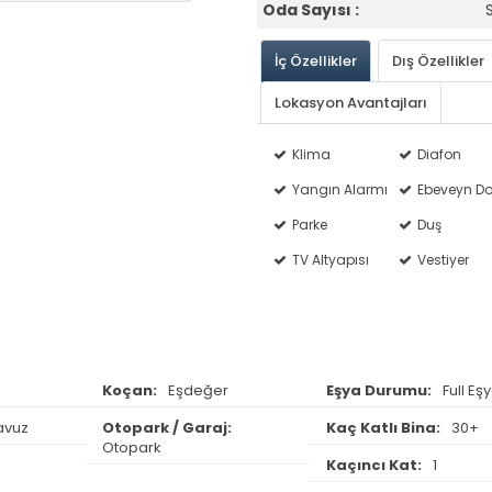
Oda Sayısı :
İç Özellikler
Dış Özellikler
Lokasyon Avantajları
Klima
Diafon
Yangın Alarmı
Ebeveyn Do
Parke
Duş
TV Altyapısı
Vestiyer
Koçan:
Eşdeğer
Eşya Durumu:
Full Eşy
avuz
Otopark / Garaj:
Kaç Katlı Bina:
30+
Otopark
Kaçıncı Kat:
1