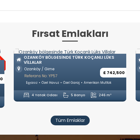
Fırsat Emlakları
I LÜKS
GIRNE ZEYTINLIKTE ULTRA LÜKS TÜRK KOÇANL
VILLALAR
Zeytinlik / Girne
£ 742,500
£ 1,400,
Referans No: YP58
Mutfak
Eşyasız
Özel Havuz
Özel Garaj
Ayrı Mutfak
246 m²
5 Yatak Odası
6 Banyo
321 m²
Tüm Emlaklar