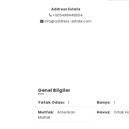
Address Estate
+905488448554
info@address-estate.com
Genel Bilgiler
Yatak Odası:
1
Banyo:
1
Mutfak:
Amerikan
Havuz:
Ortak H
Mutfak