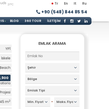
Tr
En
It
Ru
21°C
+90 (548) 844 85 54
RIS
BLOG
360 TOUR
İLETIŞIM
EMLAK ARAMA
YP1
İskele
 Beach
Şehir
6,900
Bölge
atlarla
Emlak Tipi
Projesi
2
-
45 m
Min. Fiyat
Maks. Fiyat