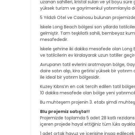
uzanan sahilleri, kristal suları ve yıl boyu sü
yüksek turizm ve gayrimenkul yatırımlarıyla 
5 Yıldızlı Otel ve Casinosu bulunan projemizde,
İskele Long Beach bölgesi son yıllarda tatilcil
gelmiştir. Tam teşkilatlı sahili, bembeyaz ku
mesafededir.
İskele şehrine iki dakika mesafede olan Long 
ve tatilcilerin ev kiralayarak uzun tatiller geçi
Avrupanın tatil evlerini aratmayan bölge, Gay
daire satın alıp, kira getirisi yüksek bir yatırım
ile ideal bir yatırım bölgesidir.
Kuzey Kıbrıs’ın en cok tercih edilen tatil bölg
10 dakika mesafede olan bölge yeni yatırımcıl
Bu muhteşem projenin 3. etabı şimdi muhteş
Blu projemiz satışta!!
Projemizde toplamda 5 adet 28 katlı rezidans 
içeren projede hayal ettiğiniz tüm lüks ayakları
1 adet ortak havuz ve içerisine inşaa edilecek