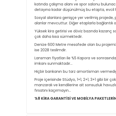
katında çalışma alanı ve spor salonu bulunaca
detayına kadar düşünülmüş bu etapta, evcil 
Sosyal alanlara genişçe yer verilmiş projede, p
alanlar mevcuttur. Diğer etaplarla bağlantılı o
Yüksek kira getirisi ve döviz bazında kazanç
çok daha kısa sürmektedir.
Denize 600 Metre mesafede olan bu projemizin
ise 2028 teslimdir.
Lansman fiyatları ile %5 Kapora ve sonrasında
imkanı sunmaktadır…
Hiçbir bankanın bu tarz amortisman vermediğ
Proje içerisinde Stüdyo, 1+1, 2+1, 3+1 gibi b
manzaralı ve kendilerine ait sonsuzluk havuzl
fırsatını kaçırmayın…
%8 KİRA GARANTİSİ VE MOBİLYA PAKETLERİ