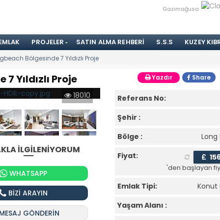
Gazimağusa
 EMLAK
PROJELER
SATIN ALMA REHBERI
S.S.S
KUZEY KIB
ngbeach Bölgesinde 7 Yıldızlı Proje
7 Yıldızlı Proje
Yazdır
Share
18010
Referans No:
Şehir :
Bölge :
Long
KLA İLGİLENİYORUM
Fiyat:
£
15
'den başlayan fiy
WHATSAPP
Emlak Tipi:
Konut 
BİZİ ARAYIN
Yaşam Alanı :
MESAJ GÖNDERİN