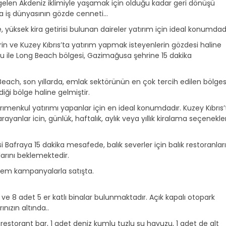
re gelen Akdeniz iklimiyle yaşamak için olduğu kadar geri dönüşü
da iş dünyasının gözde cenneti…
 yüksek kira getirisi bulunan daireler yatırım için ideal konumdadı
erin ve Kuzey Kıbrıs’ta yatırım yapmak isteyenlerin gözdesi haline
mu ile Long Beach bölgesi, Gazimağusa şehrine 15 dakika
Beach, son yıllarda, emlak sektörünün en çok tercih edilen bölges
rdiği bölge haline gelmiştir.
rımenkul yatırımı yapanlar için en ideal konumdadır. Kuzey Kıbrıs
 arayanlar icin, günlük, haftalık, aylık veya yıllık kiralama seçenekler
esi Bafraya 15 dakika mesafede, balık severler için balık restoranlar
arını beklemektedir.
em kampanyalarla satışta.
ve 8 adet 5 er katlı binalar bulunmaktadır. Açık kapalı otopark
nızın altında..
 restorant bar, 1 adet deniz kumlu tuzlu su havuzu, 1 adet de alt