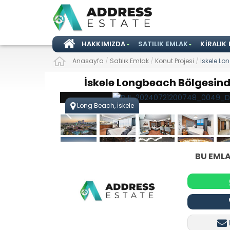
HAKKIMIZDA
SATILIK EMLAK
KIRALIK
Anasayfa
/
Satılık Emlak
/
Konut Projesi
/
İskele Lo
İskele Longbeach Bölgesinde 
Long Beach, İskele
BU EMLA