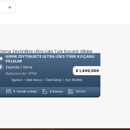
GIRNE ZEYTINLIKTE ULTRA LÜKS TÜRK KOÇANLI
GIRNE
VILLALAR
VILLA
Zeytinlik / Girne
Çatalk
£ 1,400,000
Referans No: YP58
Refera
Eşyasız
Özel Havuz
Özel Garaj
Ayrı Mutfak
Eşyası
5 Yatak Odası
6 Banyo
321 m²
4 