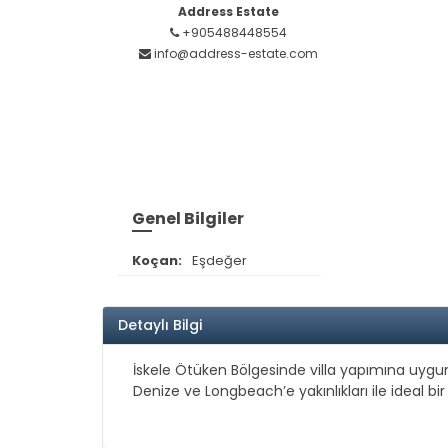
Address Estate
+905488448554
info@address-estate.com
Genel Bilgiler
Koçan:
Eşdeğer
Detaylı Bilgi
İskele Ötüken Bölgesinde villa yapımına uygu
Denize ve Longbeach’e yakınlıkları ile ideal bir