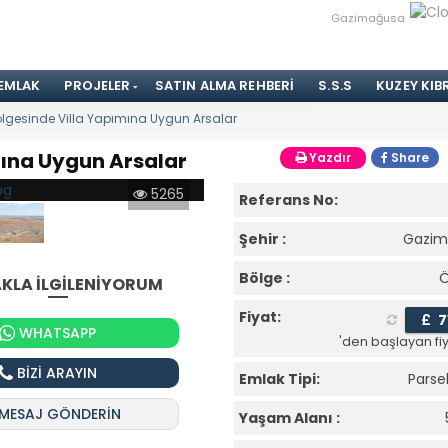
Gazimağusa
 EMLAK
PROJELER
SATIN ALMA REHBERI
S.S.S
KUZEY KIB
lgesinde Villa Yapımına Uygun Arsalar
mına Uygun Arsalar
Yazdır
Share
5265
Referans No:
Şehir :
Gazim
Bölge :
KLA İLGİLENİYORUM
Fiyat:
£
7
WHATSAPP
'den başlayan fiy
BİZİ ARAYIN
Emlak Tipi:
Parse
MESAJ GÖNDERİN
Yaşam Alanı :