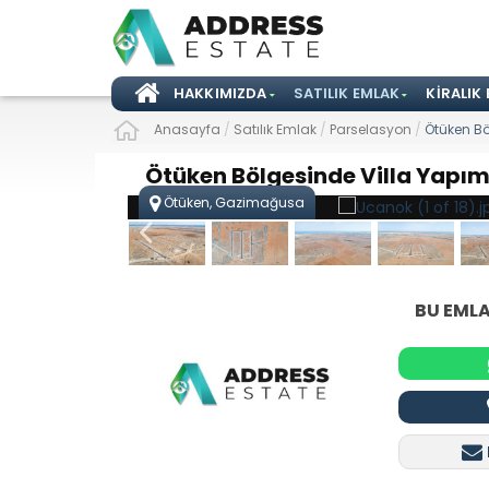
HAKKIMIZDA
SATILIK EMLAK
KIRALIK
Anasayfa
/
Satılık Emlak
/
Parselasyon
/
Ötüken Bö
Ötüken Bölgesinde Villa Yapı
Ötüken, Gazimağusa
BU EMLA