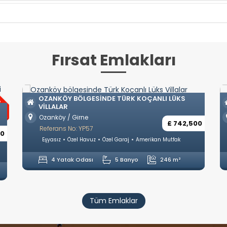
Fırsat Emlakları
IM
OZANKÖY BÖLGESINDE TÜRK KOÇANLI LÜKS
VILLALAR
Ozanköy / Girne
£ 742,500
Referans No: YP57
00
Eşyasız
Özel Havuz
Özel Garaj
Amerikan Mutfak
4 Yatak Odası
5 Banyo
246 m²
Tüm Emlaklar