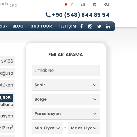
Tr
En
It
Ru
21°C
+90 (548) 844 85 54
RIS
BLOG
360 TOUR
İLETIŞIM
EMLAK ARAMA
SA166
ağusa
Ötüken
Şehir
1,925
Bölge
atlarla
Parselasyon
lasyon
2
-
512 m
Min. Fiyat
Maks. Fiyat