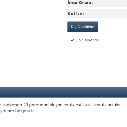
İmar Oranı :
Kat İzni :
Dış Özellikler
Sınır Duvarları
n toplamda 28 parçadan oluşan satılık müstakil tapulu arsalar.
 yatırım bölgesidir.