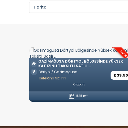
Harita
YATIR
GAZIMAĞUSA DÖRTYOL BÖLGESINDE YÜKSEK
KAT IZINLI TAKSITLI SATILI ...
Dörtyol / Gazimağusa
£ 39,5
Referans No: PP1
Otopark
525 m²