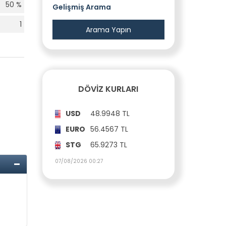
50 %
Gelişmiş Arama
1
DÖVIZ KURLARI
USD
48.9948 TL
EURO
56.4567 TL
STG
65.9273 TL
07/08/2026 00:27