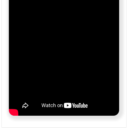
Bölgenin sürekli değer kazanan konumu sayesinde
hem kısa vadede yatırım avantajı hem de uzun
vadede yüksek kazanç potansiyeli sunan bu arsalar,
uygun ödeme koşullarıyla dikkat çekmektedir.
Sadece kısa bir süre için geçerli kampanya
kapsamında;
• 10.000 Sterlin peşinat
• 24 ay taksit imkânı
• 39.500 Sterlin’den başlayan fiyatlar
Geleceğinizi güvence altına alacak, değerini her geçen
gün artıran bir bölgede yerinizi şimdi ayırtın. İster
yatırım amaçlı, ister kendi yaşam alanınızı oluşturmak
için, Dörtyol’un yeni parselasyon projesi sizleri bekliyor.