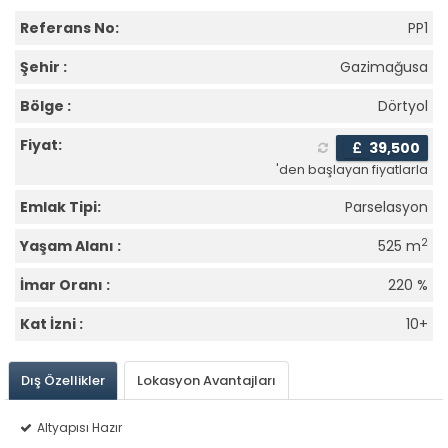
Referans No:
PP1
Şehir :
Gazimağusa
Bölge :
Dörtyol
Fiyat:
£
39,500
'den başlayan fiyatlarla
Emlak Tipi:
Parselasyon
2
Yaşam Alanı :
525 m
İmar Oranı :
220 %
Kat İzni :
10+
Dış Özellikler
Lokasyon Avantajları
Altyapısı Hazır