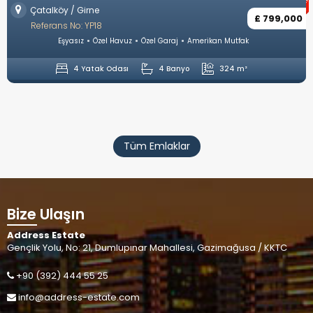
Long Beach / İskele
£ 799,000
Referans No: YP1
Amerikan Mutfak
Full Eşyalı
Ortak Havuz
Otopark
yo
324 m²
1 Yatak Odası
1 Ba
Tüm Emlaklar
Bize Ulaşın
Address Estate
Gençlik Yolu, No: 21, Dumlupınar Mahallesi, Gazimağusa / KKTC
+90 (392) 444 55 25
info@address-estate.com