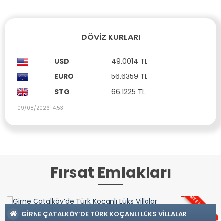
DÖVIZ KURLARI
USD
49.0014 TL
EURO
56.6359 TL
STG
66.1225 TL
09/08/2026 14:53
Fırsat Emlakları
SITE İÇERISINDE
LI LÜKS VILLALAR
İSKELE LONGBEACH BÖLGESINDE 7