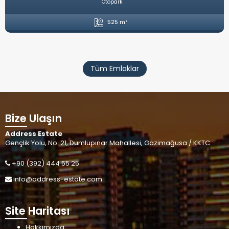
4 Yatak Odası
5 Banyo
Tüm Emlaklar
Bize Ulaşın
Address Estate
Gençlik Yolu, No: 21, Dumlupınar Mahallesi, Gazimağusa / KKTC
+90 (392) 444 55 25
info@address-estate.com
Site Haritası
Hakkımızda