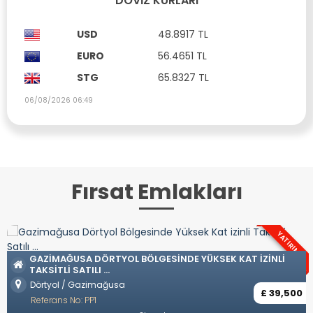
DÖVIZ KURLARI
USD
48.8917 TL
EURO
56.4651 TL
STG
65.8327 TL
06/08/2026 06:49
Fırsat Emlakları
YATIRIM
OZANKÖY BÖLGESINDE TÜRK KOÇANLI
ÜKSEK KAT IZINLI
Ozanköy / Girne
Referans No: YP57
£ 39,500
Eşyasız
Özel Havuz
Özel Garaj
Ame