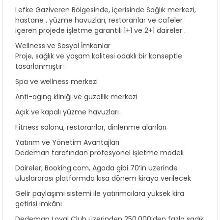
Lefke Gaziveren Bölgesinde, içerisinde Sağlık merkezi,
hastane , yüzme havuzları, restoranlar ve cafeler
içeren projede işletme garantili 1+1 ve 2+1 daireler .
Wellness ve Sosyal İmkanlar
Proje, sağlık ve yaşam kalitesi odaklı bir konseptle
tasarlanmıştır:
Spa ve wellness merkezi
Anti-aging kliniği ve güzellik merkezi
Açık ve kapalı yüzme havuzları
Fitness salonu, restoranlar, dinlenme alanları
Yatırım ve Yönetim Avantajları
Dedeman tarafından profesyonel işletme modeli
Daireler, Booking.com, Agoda gibi 70’in üzerinde
uluslararası platformda kısa dönem kiraya verilecek
Gelir paylaşımı sistemi ile yatırımcılara yüksek kira
getirisi imkânı
Dedeman Loyal Club üzerinden 250.000’den fazla sadık