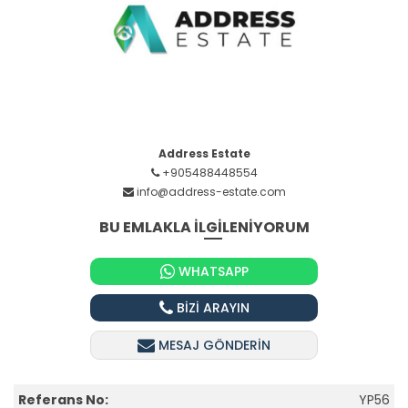
Address Estate
+905488448554
info@address-estate.com
BU EMLAKLA İLGİLENİYORUM
WHATSAPP
BİZİ ARAYIN
MESAJ GÖNDERİN
Referans No:
YP56