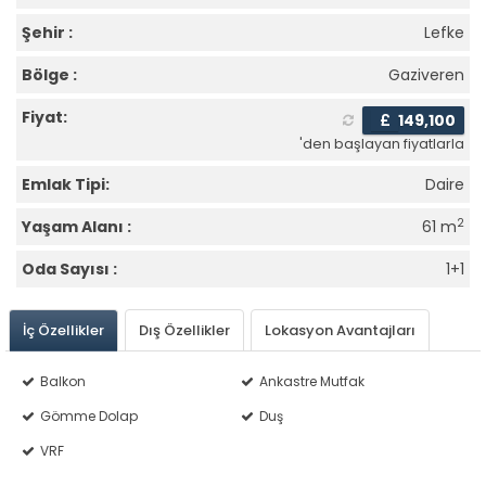
Şehir :
Lefke
Bölge :
Gaziveren
Fiyat:
£
149,100
'den başlayan fiyatlarla
Emlak Tipi:
Daire
2
Yaşam Alanı :
61 m
Oda Sayısı :
1+1
İç Özellikler
Dış Özellikler
Lokasyon Avantajları
Balkon
Ankastre Mutfak
Gömme Dolap
Duş
VRF