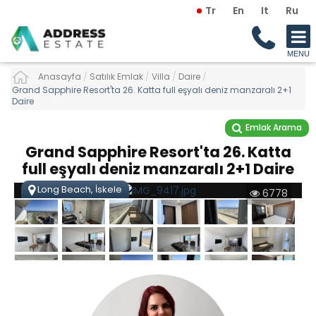
Tr
En
It
Ru
Anasayfa
/
Satılık Emlak
/
Villa
/
Daire
/
Grand Sapphire Resort'ta 26. Katta full eşyalı deniz manzaralı 2+1
Daire
Emlak Arama
Grand Sapphire Resort'ta 26. Katta
full eşyalı deniz manzaralı 2+1 Daire
Long Beach, İskele
6778