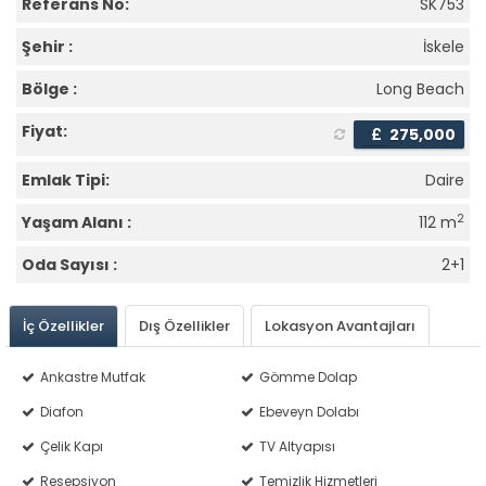
Referans No:
SK753
Şehir :
İskele
Bölge :
Long Beach
Fiyat:
£
275,000
Emlak Tipi:
Daire
2
Yaşam Alanı :
112 m
Oda Sayısı :
2+1
İç Özellikler
Dış Özellikler
Lokasyon Avantajları
Ankastre Mutfak
Gömme Dolap
Diafon
Ebeveyn Dolabı
Çelik Kapı
TV Altyapısı
Resepsiyon
Temizlik Hizmetleri