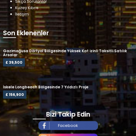
Sıkça Sorulanlar
Kuzey Kıbrıs
İletişim
Son Eklenenler
Gazimağusa Dörtyol Bölgesinde Yüksek Kat izinli Taksitli Satılık
Arsalar
£ 39,500
İskele Longbeach Bölgesinde 7 Yıldızlı Proje
£ 156,900
Bizi Takip Edin
Facebook