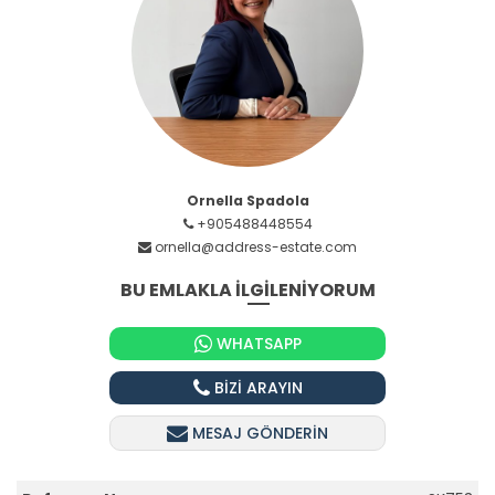
Ornella Spadola
+905488448554
ornella@address-estate.com
BU EMLAKLA İLGİLENİYORUM
WHATSAPP
BİZİ ARAYIN
MESAJ GÖNDERİN