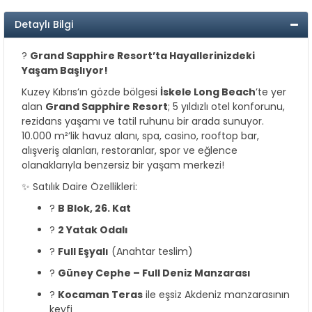
Detaylı Bilgi
?️
Grand Sapphire Resort’ta Hayallerinizdeki
Yaşam Başlıyor!
Kuzey Kıbrıs’ın gözde bölgesi
İskele Long Beach
’te yer
alan
Grand Sapphire Resort
; 5 yıldızlı otel konforunu,
rezidans yaşamı ve tatil ruhunu bir arada sunuyor.
10.000 m²’lik havuz alanı, spa, casino, rooftop bar,
alışveriş alanları, restoranlar, spor ve eğlence
olanaklarıyla benzersiz bir yaşam merkezi!
✨ Satılık Daire Özellikleri:
?
B Blok, 26. Kat
?️
2 Yatak Odalı
?️
Full Eşyalı
(Anahtar teslim)
?
Güney Cephe – Full Deniz Manzarası
?
Kocaman Teras
ile eşsiz Akdeniz manzarasının
keyfi