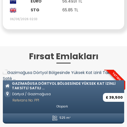
EURO
56.4931 TL
STG
65.85 TL
06/08/2026 02:33
Fırsat Emlakları
YATIRIM
OZANKÖY BÖLGESINDE TÜRK KOÇAN
 YÜKSEK KAT IZINLI
Ozanköy / Girne
Referans No: YP57
£ 39,500
Eşyasız
Özel Havuz
Özel Garaj
A
4 Yatak Odası
5 Banyo