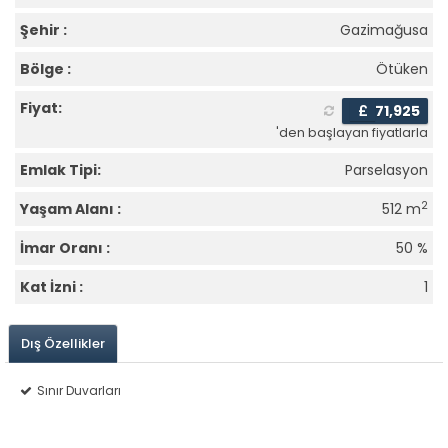
Şehir :
Gazimağusa
Bölge :
Ötüken
Fiyat:
£
71,925
'den başlayan fiyatlarla
Emlak Tipi:
Parselasyon
2
Yaşam Alanı :
512 m
İmar Oranı :
50 %
Kat İzni :
1
Dış Özellikler
Sınır Duvarları