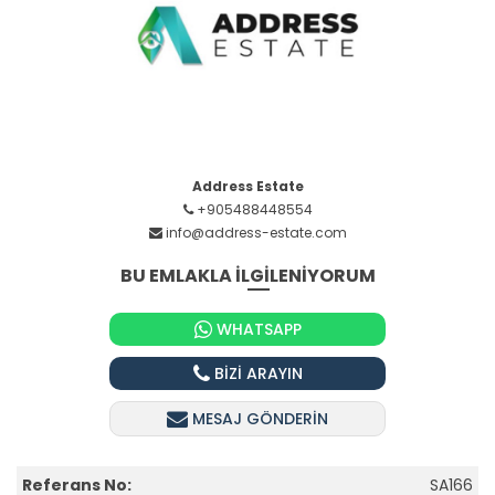
Address Estate
+905488448554
info@address-estate.com
BU EMLAKLA İLGİLENİYORUM
WHATSAPP
BİZİ ARAYIN
MESAJ GÖNDERİN
Referans No:
SA166