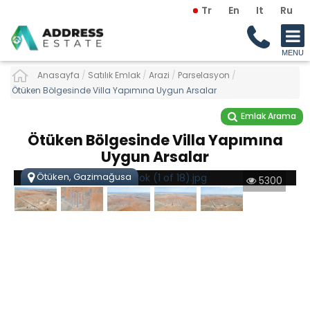
Tr
En
It
Ru
Anasayfa
/
Satılık Emlak
/
Arazi
/
Parselasyon
/
Ötüken Bölgesinde Villa Yapımına Uygun Arsalar
Emlak Arama
Ötüken Bölgesinde Villa Yapımına
Uygun Arsalar
Ötüken, Gazimağusa
5300