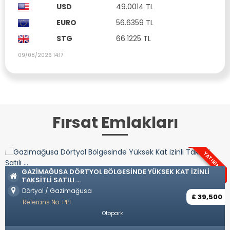
USD
49.0014 TL
EURO
56.6359 TL
STG
66.1225 TL
09/08/2026 14:17
Fırsat Emlakları
YATIRIM
OZANKÖY
USA DÖRTYOL BÖLGESINDE YÜKSEK KAT IZINLI
SATILI ...
Ozanköy 
/ Gazimağusa
Referans
£ 39,500
No: PP1
Eşy
Otopark