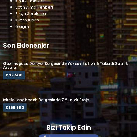
Kiralık Emlaklar
Satın Alma Rehberi
Sıkça Sorulanlar
Kuzey Kıbrıs
İletişim
Son Eklenenler
Gazimağusa Dörtyol Bölgesinde Yüksek Kat izinli Taksitli Satılık
Arsalar
£ 39,500
İskele Longbeach Bölgesinde 7 Yıldızlı Proje
£ 156,900
Bizi Takip Edin