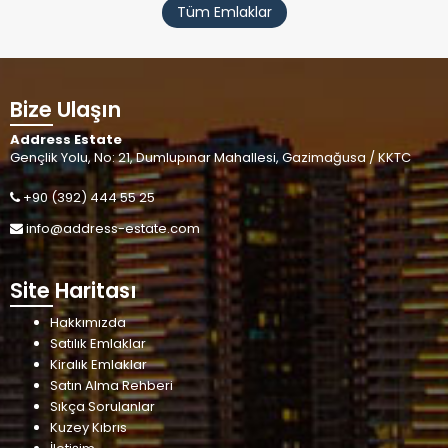
Tüm Emlaklar
Bize Ulaşın
Address Estate
Gençlik Yolu, No: 21, Dumlupınar Mahallesi, Gazimağusa / KKTC
+90 (392) 444 55 25
info@address-estate.com
Site Haritası
Hakkımızda
Satılık Emlaklar
Kiralık Emlaklar
Satın Alma Rehberi
Sıkça Sorulanlar
Kuzey Kıbrıs