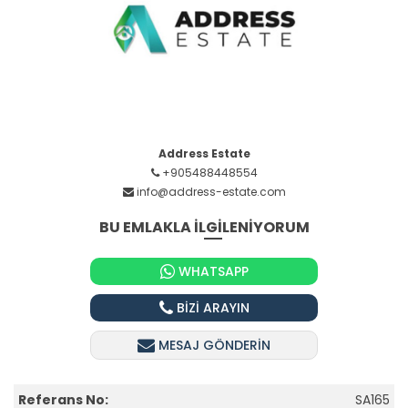
Address Estate
+905488448554
info@address-estate.com
BU EMLAKLA İLGİLENİYORUM
WHATSAPP
BİZİ ARAYIN
MESAJ GÖNDERİN
Referans No:
SA165