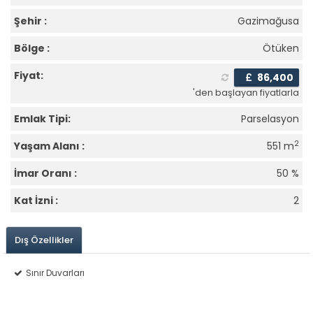
Şehir :
Gazimağusa
Bölge :
Ötüken
Fiyat:
£
86,400
'den başlayan fiyatlarla
Emlak Tipi:
Parselasyon
2
Yaşam Alanı :
551 m
İmar Oranı :
50 %
Kat İzni :
2
Dış Özellikler
Sınır Duvarları