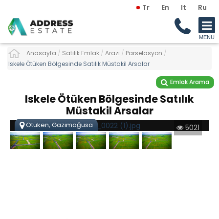
Tr
En
It
Ru
Anasayfa
/
Satılık Emlak
/
Arazi
/
Parselasyon
/
Iskele Ötüken Bölgesinde Satılık Müstakil Arsalar
Emlak Arama
Iskele Ötüken Bölgesinde Satılık
Müstakil Arsalar
Ötüken, Gazimağusa
5021