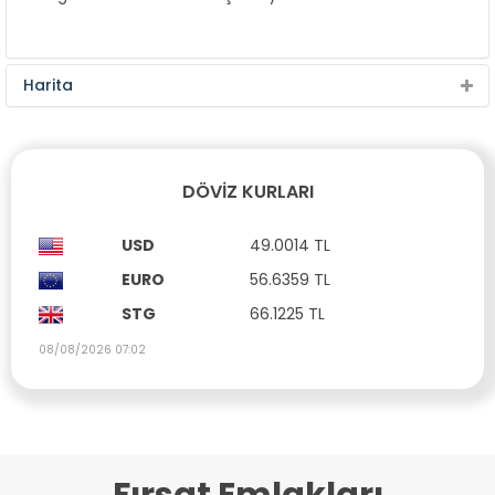
Harita
DÖVIZ KURLARI
USD
49.0014 TL
EURO
56.6359 TL
STG
66.1225 TL
08/08/2026 07:02