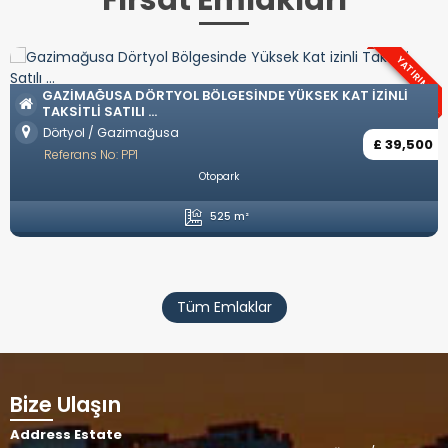
Fırsat Emlakları
YATIRIM
GAZIMAĞUSA DÖRTYOL BÖLGESINDE YÜKSEK KAT IZINLI
TAKSITLI SATILI ...
Dörtyol / Gazimağusa
£ 39,500
Referans No: PP1
Otopark
525 m²
Tüm Emlaklar
Bize Ulaşın
Address Estate