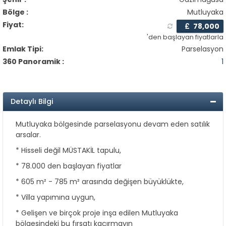
Bölge :
Mutluyaka
Fiyat:
£
78,000
'den başlayan fiyatlarla
Emlak Tipi:
Parselasyon
360 Panoramik :
1
Detaylı Bilgi
Mutluyaka bölgesinde parselasyonu devam eden satılık
arsalar.
* Hisseli değil MÜSTAKİL tapulu,
* 78.000 den başlayan fiyatlar
* 605 m² - 785 m² arasında değişen büyüklükte,
* Villa yapımına uygun,
* Gelişen ve birçok proje inşa edilen Mutluyaka
bölgesindeki bu fırsatı kaçırmayın