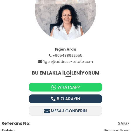
Figen Arda
+905488922555
figen@address-estate.com
BU EMLAKLA İLGİLENİYORUM
WHATSAPP
BİZİ ARAYIN
MESAJ GÖNDERİN
Referans No:
SA167
Şehir :
Gazimağusa