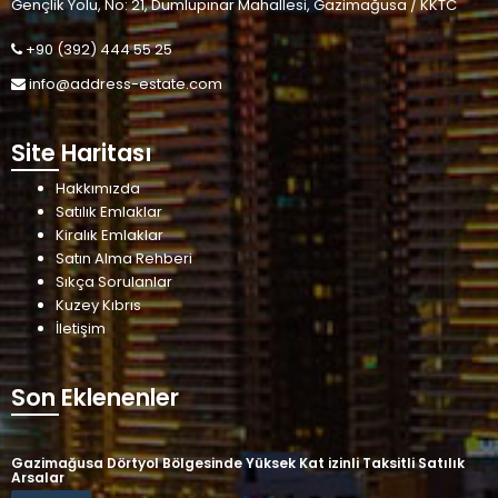
Gençlik Yolu, No: 21, Dumlupınar Mahallesi, Gazimağusa / KKTC
+90 (392) 444 55 25
info@address-estate.com
Site Haritası
Hakkımızda
Satılık Emlaklar
Kiralık Emlaklar
Satın Alma Rehberi
Sıkça Sorulanlar
Kuzey Kıbrıs
İletişim
Son Eklenenler
Gazimağusa Dörtyol Bölgesinde Yüksek Kat izinli Taksitli Satılık
Arsalar