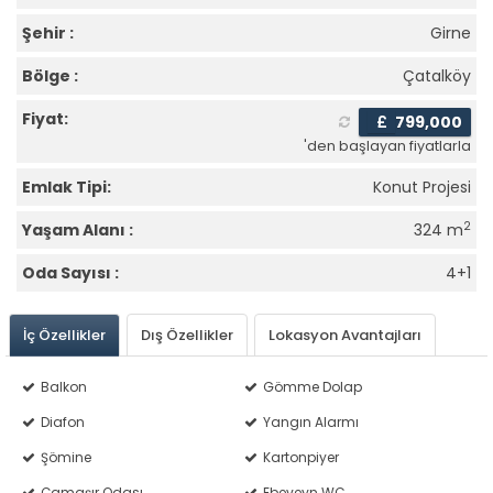
Şehir :
Girne
Bölge :
Çatalköy
Fiyat:
£
799,000
'den başlayan fiyatlarla
Emlak Tipi:
Konut Projesi
2
Yaşam Alanı :
324 m
Oda Sayısı :
4+1
İç Özellikler
Dış Özellikler
Lokasyon Avantajları
Balkon
Gömme Dolap
Diafon
Yangın Alarmı
Şömine
Kartonpiyer
Çamaşır Odası
Ebeveyn WC