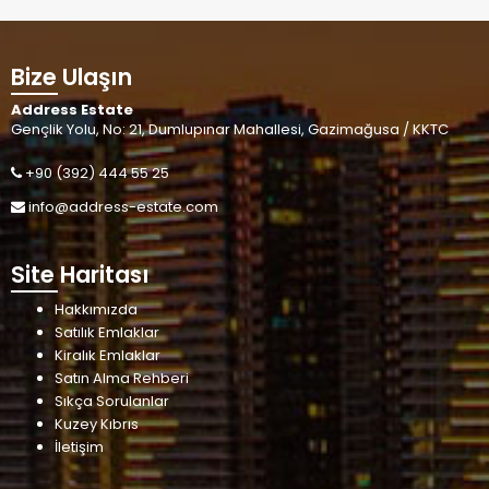
Bize Ulaşın
Address Estate
Gençlik Yolu, No: 21, Dumlupınar Mahallesi, Gazimağusa / KKTC
+90 (392) 444 55 25
info@address-estate.com
Site Haritası
Hakkımızda
Satılık Emlaklar
Kiralık Emlaklar
Satın Alma Rehberi
Sıkça Sorulanlar
Kuzey Kıbrıs
İletişim