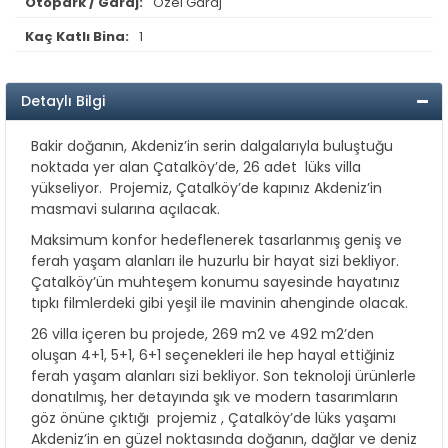
Otopark / Garaj:
Özel Garaj
Kaç Katlı Bina:
1
Detaylı Bilgi
Bakir doğanın, Akdeniz’in serin dalgalarıyla buluştuğu
noktada yer alan Çatalköy’de, 26 adet lüks villa
yükseliyor. Projemiz, Çatalköy’de kapınız Akdeniz’in
masmavi sularına açılacak.
Maksimum konfor hedeflenerek tasarlanmış geniş ve
ferah yaşam alanları ile huzurlu bir hayat sizi bekliyor.
Çatalköy’ün muhteşem konumu sayesinde hayatınız
tıpkı filmlerdeki gibi yeşil ile mavinin ahenginde olacak.
26 villa içeren bu projede, 269 m2 ve 492 m2’den
oluşan 4+1, 5+1, 6+1 seçenekleri ile hep hayal ettiğiniz
ferah yaşam alanları sizi bekliyor. Son teknoloji ürünlerle
donatılmış, her detayında şık ve modern tasarımların
göz önüne çıktığı projemiz , Çatalköy’de lüks yaşamı
Akdeniz’in en güzel noktasında doğanın, dağlar ve deniz