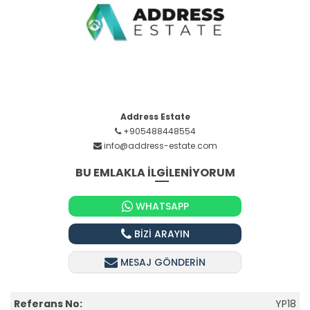
Address Estate
+905488448554
info@address-estate.com
BU EMLAKLA İLGİLENİYORUM
WHATSAPP
BİZİ ARAYIN
MESAJ GÖNDERİN
Referans No:
YP18