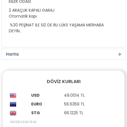
KİLER ODASI
2 ARAÇLIK KAPALI GARAJ
Otomatik kapı
%30 PEŞİNAT İLE SİZ DE BU LÜKS YAŞAMA MERHABA
DEYİN..
Harita
DÖVIZ KURLARI
USD
49.0014 TL
EURO
56.6359 TL
STG
66.1225 TL
08/08/2026 15:42