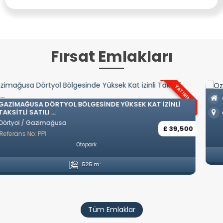
Fırsat Emlakları
OZANKÖY BÖLGESINDE TÜRK KOÇANLI LÜKS VILLALAR
Ozanköy / Girne
£ 742,500
Referans No: YP57
Eşyasız
Özel Havuz
Özel Garaj
Amerikan Mutfak
4 Yatak Odası
5 Banyo
246 m²
Tüm Emlaklar