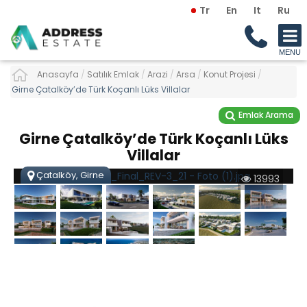
Tr
En
It
Ru
Anasayfa
/
Satılık Emlak
/
Arazi
/
Arsa
/
Konut Projesi
/
Girne Çatalköy’de Türk Koçanlı Lüks Villalar
Emlak Arama
Girne Çatalköy’de Türk Koçanlı Lüks
Villalar
Çatalköy, Girne
13993