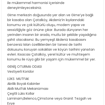
ile mükemmel harmonisi içerisinde
deneyimleyeceksiniz.
Girne merkezin doğusunda yer alan ve Girne’ye bağlı
bir kasaba olan Çatalköy, Akdeniz’in kıyılarındaki
konumu ve çok kültürlü oluşu, modern yapısı ve
sessizliğiyle göz önüne çıkar. Burada dünyanın her
yerinden insanın bir arada, mutlu bir şekilde yaşadığına
şahit olacaksınız. Bu yemyeşil Akdeniz kasabasını
benzersiz kılan özelliklerden bir tanesi de tarihi
dokusunu koruyan sokakları ve köyün tarihini yansıtan
evleri. Kısacası Çatalköy, yerel kültür ve muhteşem
konumu ile rüya gibi bir yaşam için mükemmel bir yer.
GENİŞ OTURMA ODASI
Vestiyerli Koridor
LÜKS MUTFAK
Akrilik Boyalı Kabinler
Akıllı Mutfak Mekanizması
Çeşitli Lüks Kollar
Laminam,Belenco,Çimstone veya Granit Tezgah ve
Evye