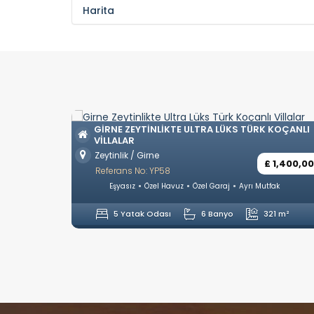
Harita
 LÜKS
GIRNE ZEYTINLIKTE ULTRA LÜKS TÜRK KOÇANLI
VILLALAR
Zeytinlik / Girne
£ 742,500
£ 1,400,0
Referans No: YP58
utfak
Eşyasız
Özel Havuz
Özel Garaj
Ayrı Mutfak
6 m²
5 Yatak Odası
6 Banyo
321 m²