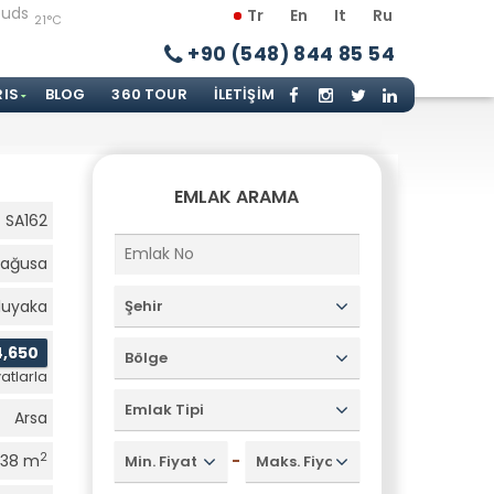
Tr
En
It
Ru
21°C
+90 (548) 844 85 54
RIS
BLOG
360 TOUR
İLETIŞIM
EMLAK ARAMA
SA162
ağusa
luyaka
Şehir
4,650
Bölge
atlarla
Emlak Tipi
Arsa
2
-
538 m
Min. Fiyat
Maks. Fiyat