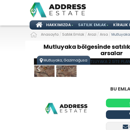
HAKKIMIZDA
SATILIK EMLAK
KIRALIK
Anasayfa
/
Satılık Emlak
/
Arazi
/
Arsa
/
Mutluyaka 
Mutluyaka bölgesinde satılı
arsalar
Mutluyaka, Gazimağusa
BU EMLA