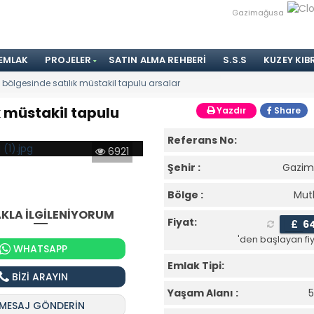
Gazimağusa
 EMLAK
PROJELER
SATIN ALMA REHBERI
S.S.S
KUZEY KIB
bölgesinde satılık müstakil tapulu arsalar
k müstakil tapulu
Yazdır
Share
Referans No:
6921
Şehir :
Gazim
Bölge :
Mut
KLA İLGİLENİYORUM
Fiyat:
£
6
'den başlayan fiy
WHATSAPP
Emlak Tipi:
BİZİ ARAYIN
Yaşam Alanı :
MESAJ GÖNDERİN