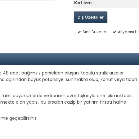
Kat İzni :
Dış Özellikler
Sınır Duvarları
Altyapısı H
8 adet bağımsız parselden oluşan, tapulu satılık arsalar
şma açısından büyük potansiyel sunmakta olup, konut veya ticari
, farklı büyüklüklerde ve konum avantajlarıyla öne çıkmaktadır.
mekte olan yapısı, bu arsaları cazip bir yatırım fırsatı haline
şime geçebilirsiniz.