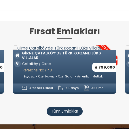
Fırsat Emlakları
SITE İÇERISINDE
GIRNE ÇATALKÖY’DE TÜRK KOÇANLI LÜKS
VILLALAR
Çatalköy / Girne
00
£ 799,000
Referans No: YP18
Eşyasız
Özel Havuz
Özel Garaj
Amerikan Mutfak
4 Yatak Odası
4 Banyo
324 m²
Tüm Emlaklar