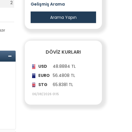
2
Gelişmiş Arama
azır
DÖVIZ KURLARI
USD
48.8884 TL
EURO
56.4808 TL
STG
65.8381 TL
06/08/2026 01:15