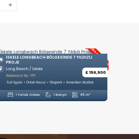
KIRA GARANTISI
İSKELE LONGBEACH BÖLGESINDE 7 YILDIZLI
LONG
PROJE
Long Beach / İskele
Long B
£ 156,900
Referans No: YP1
Refera
Full Eşyalı
Ortak Havuz
Otopark
Amerikan Mutfak
Eşyas
1 Yatak Odası
1 Banyo
45 m²
1