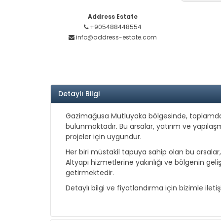
Address Estate
+905488448554
info@address-estate.com
Detaylı Bilgi
Gazimağusa Mutluyaka bölgesinde, toplamda 4
bulunmaktadır. Bu arsalar, yatırım ve yapıla
projeler için uygundur.
Her biri müstakil tapuya sahip olan bu arsalar
Altyapı hizmetlerine yakınlığı ve bölgenin geliş
getirmektedir.
Detaylı bilgi ve fiyatlandırma için bizimle ileti