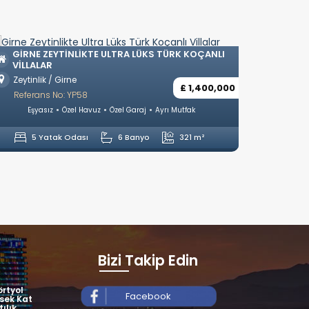
GIRNE ZEYTINLIKTE ULTRA LÜKS TÜRK KOÇANLI
GIRNE
VILLALAR
VILLA
Zeytinlik / Girne
Çatalk
£ 1,400,000
Referans No: YP58
Refera
Eşyasız
Özel Havuz
Özel Garaj
Ayrı Mutfak
Eşyası
5 Yatak Odası
6 Banyo
321 m²
4 
Bizi Takip Edin
rtyol
Facebook
sek Kat
tılık