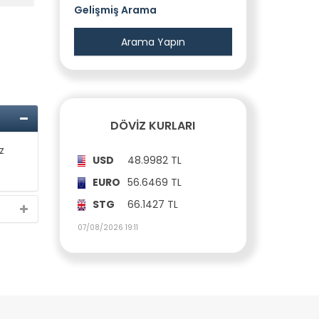
Gelişmiş Arama
DÖVIZ KURLARI
z
USD
48.9982 TL
EURO
56.6469 TL
STG
66.1427 TL
07/08/2026 19:11