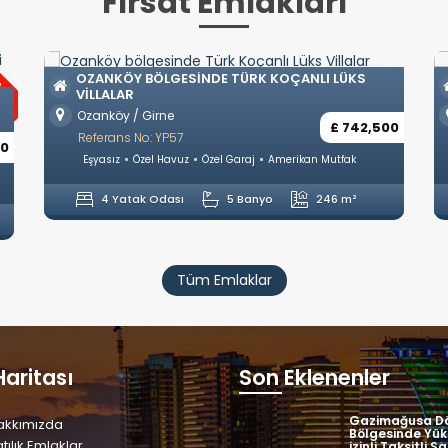
Fırsat Emlakları
IM
OZANKÖY BÖLGESINDE TÜRK KOÇANLI LÜKS
VILLALAR
Ozanköy / Girne
£ 742,500
Referans No: YP57
00
Eşyasız
Özel Havuz
Özel Garaj
Amerikan Mutfak
4 Yatak Odası
5 Banyo
246 m²
Tüm Emlaklar
Haritası
Son Eklenenler
Gazimağusa Dö
akkımızda
Bölgesinde Yük
tılık Emlaklar
izinli Taksitli Sa