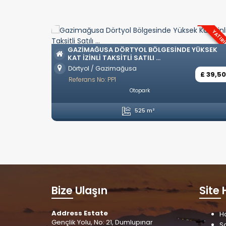
YATIR
GAZIMAĞUSA DÖRTYOL BÖLGESINDE YÜKSEK
KAT IZINLI TAKSITLI SATILI ...
Dörtyol / Gazimağusa
£ 39,5
Referans No: PP1
Otopark
525 m²
Bize Ulaşın
Site 
Address Estate
H
Gençlik Yolu, No: 21, Dumlupınar
Sa