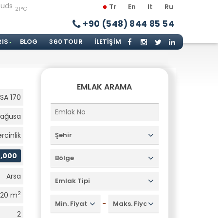
Tr
En
It
Ru
21°C
+90 (548) 844 85 54
RIS
BLOG
360 TOUR
İLETIŞIM
EMLAK ARAMA
SA 170
ağusa
rcinlik
Şehir
0,000
Bölge
Arsa
Emlak Tipi
2
020 m
-
Min. Fiyat
Maks. Fiyat
2