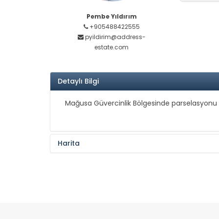
Pembe Yıldırım
+905488422555
pyildirim@address-
estate.com
Detaylı Bilgi
Mağusa Güvercinlik Bölgesinde parselasyonu ta
Harita