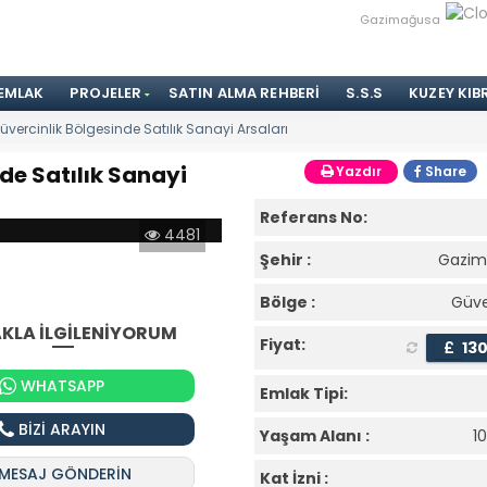
Gazimağusa
 EMLAK
PROJELER
SATIN ALMA REHBERI
S.S.S
KUZEY KIB
ercinlik Bölgesinde Satılık Sanayi Arsaları
de Satılık Sanayi
Yazdır
Share
Referans No:
4481
Şehir :
Gazim
Bölge :
Güve
KLA İLGİLENİYORUM
Fiyat:
£
13
WHATSAPP
Emlak Tipi:
BİZİ ARAYIN
Yaşam Alanı :
1
MESAJ GÖNDERİN
Kat İzni :