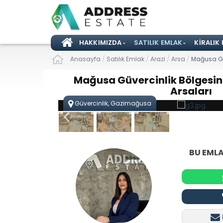
HAKKIMIZDA
SATILIK EMLAK
KIRALIK
Anasayfa
/
Satılık Emlak
/
Arazi
/
Arsa
/
Mağusa Güv
Mağusa Güvercinlik Bölgesin
Arsaları
Güvercinlik, Gazimağusa
BU EMLA