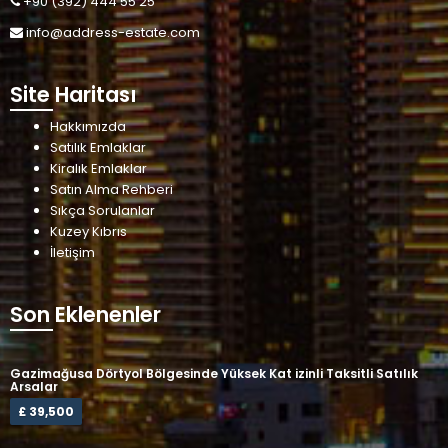
+90 (392) 444 55 25
info@address-estate.com
Site Haritası
Hakkımızda
Satılık Emlaklar
Kiralık Emlaklar
Satın Alma Rehberi
Sıkça Sorulanlar
Kuzey Kıbrıs
İletişim
Son Eklenenler
Gazimağusa Dörtyol Bölgesinde Yüksek Kat izinli Taksitli Satılık
Arsalar
£ 39,500