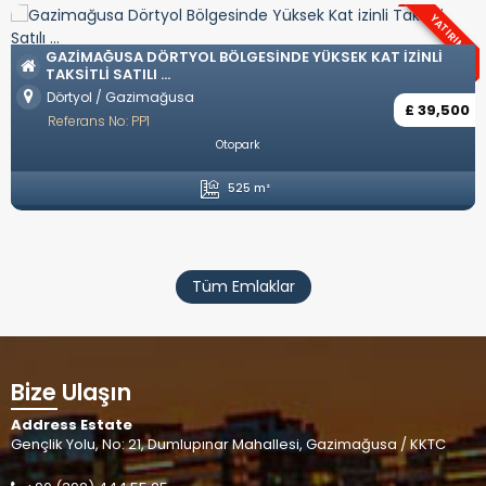
ATIRIM
OZANKÖY BÖLGESINDE TÜRK KOÇANLI LÜKS VILLALAR
I
Ozanköy / Girne
£ 742
Referans No: YP57
,500
Eşyasız
Özel Havuz
Özel Garaj
Amerikan Mutfak
4 Yatak Odası
5 Banyo
246 m²
Tüm Emlaklar
Bize Ulaşın
Address Estate
Gençlik Yolu, No: 21, Dumlupınar Mahallesi, Gazimağusa / KKTC