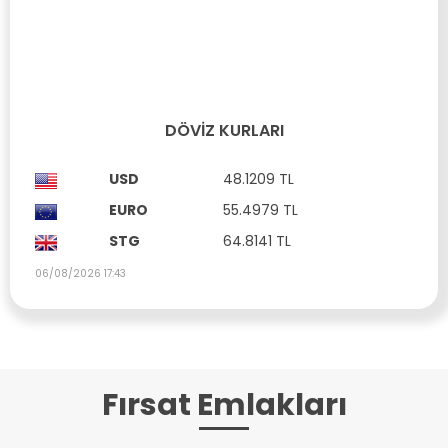
Referans No: SA 170
1020 m²
Kat İzni:
2
DÖVIZ KURLARI
USD
48.1209 TL
EURO
55.4979 TL
STG
64.8141 TL
06/08/2026 17:43
Fırsat Emlakları