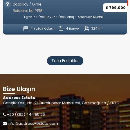
Long Beach / İskele
£ 799,000
Referans No: YP1
an Mutfak
Full Eşyalı
Ortak Havuz
Otopark
Ameri
324 m²
1 Yatak Odası
1 Banyo
Tüm Emlaklar
Bize Ulaşın
Address Estate
Gençlik Yolu, No: 21, Dumlupınar Mahallesi, Gazimağusa / KKTC
+90 (392) 444 55 25
info@address-estate.com