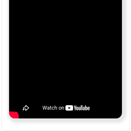
Bölgenin sürekli değer kazanan konumu sayesinde
hem kısa vadede yatırım avantajı hem de uzun
vadede yüksek kazanç potansiyeli sunan bu arsalar,
uygun ödeme koşullarıyla dikkat çekmektedir.
Sadece kısa bir süre için geçerli kampanya
kapsamında;
• 10.000 Sterlin peşinat
• 24 ay taksit imkânı
• 39.500 Sterlin’den başlayan fiyatlar
Geleceğinizi güvence altına alacak, değerini her geçen
gün artıran bir bölgede yerinizi şimdi ayırtın. İster
yatırım amaçlı, ister kendi yaşam alanınızı oluşturmak
için, Dörtyol’un yeni parselasyon projesi sizleri bekliyor.