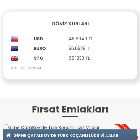
DÖVIZ KURLARI
USD
48.9949 TL
EURO
56.6528 TL
STG
66.1333 TL
07/08/2026 20:54
Fırsat Emlakları
SITE İÇERISINDE
S VILLALAR
İSKELE LONGBEACH BÖLGESINDE 7 YILDI