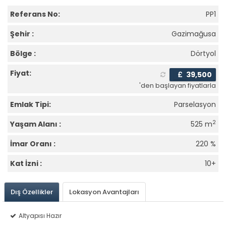
Referans No:
PP1
Şehir :
Gazimağusa
Bölge :
Dörtyol
Fiyat:
£
39,500
'den başlayan fiyatlarla
Emlak Tipi:
Parselasyon
2
Yaşam Alanı :
525 m
İmar Oranı :
220 %
Kat İzni :
10+
Dış Özellikler
Lokasyon Avantajları
Altyapısı Hazır