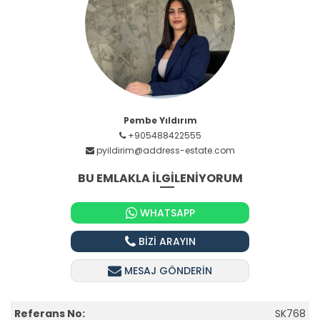
Pembe Yıldırım
+905488422555
pyildirim@address-estate.com
BU EMLAKLA İLGİLENİYORUM
WHATSAPP
BİZİ ARAYIN
MESAJ GÖNDERİN
Referans No:
SK768