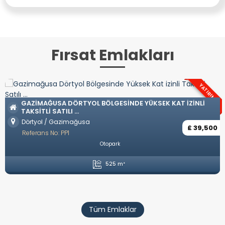
Fırsat Emlakları
YATIRIM
OZANKÖY BÖLGESINDE TÜRK KOÇANLI
ÜKSEK KAT IZINLI
Ozanköy / Girne
Referans No: YP57
£ 39,500
Eşyasız
Özel Havuz
Özel Garaj
Ame
4 Yatak Odası
5 Banyo
Tüm Emlaklar