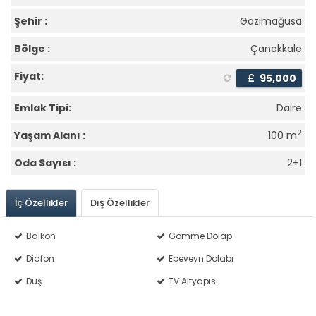
Şehir :
Gazimağusa
Bölge :
Çanakkale
Fiyat:
£
95,000
Emlak Tipi:
Daire
2
Yaşam Alanı :
100 m
Oda Sayısı :
2+1
İç Özellikler
Dış Özellikler
Balkon
Gömme Dolap
Diafon
Ebeveyn Dolabı
Duş
TV Altyapısı