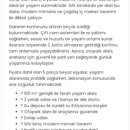
ideal bir yaşam sunmaktadır. Sıfır binalarda yer alan bu
daire, modern mimarisi ve çağdaş iç mekan tasarımı
ile dikkat çekiyor.
Dairenin konforunu artıran birçok özelliği
bulunmaktadır. Çift cam sistemleri ile ısı yalıtımı
sağlarken, sessiz ve huzurlu bir yaşam ortamı sunar.
Asansör sayesinde 2. katta olmasının getirdiği konforu
tam anlamıyla yaşayabilirsiniz. Ayrıca, otopark alanı,
arabanız için güvenli bir park yeri sağlayarak günlük
yaşamınızı kolaylaştırır.
Fiyata dahil olan 5 parça beyaz eşyalar, yaşam
alanınızda pratiklik sağlarken, dekorasyon konusunda
size özgürlük tanımaktadır.
? 100 m² genişlik ile ferah yaşam alanı
?️ 2 yatak odası ve 1 banyo ile aile dostu
? Su deposu ile sürekli su ihtiyacınızı karşılar
? Otopark alanı ile araçlarınız güvende
? Dolap odası
? Sıfır bina, modern mimari tasarım