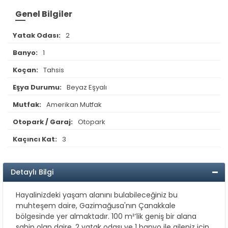
Genel Bilgiler
Yatak Odası:
2
Banyo:
1
Koçan:
Tahsis
Eşya Durumu:
Beyaz Eşyalı
Mutfak:
Amerikan Mutfak
Otopark / Garaj:
Otopark
Kaçıncı Kat:
3
Detaylı Bilgi
Hayalinizdeki yaşam alanını bulabileceğiniz bu
muhteşem daire, Gazimağusa'nın Çanakkale
bölgesinde yer almaktadır. 100 m²’lik geniş bir alana
sahip olan daire, 2 yatak odası ve 1 banyo ile aileniz için