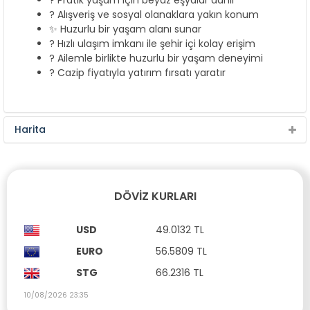
? Pratik yaşam için beyaz eşyalar dahil
? Alışveriş ve sosyal olanaklara yakın konum
✨ Huzurlu bir yaşam alanı sunar
? Hızlı ulaşım imkanı ile şehir içi kolay erişim
? Ailemle birlikte huzurlu bir yaşam deneyimi
? Cazip fiyatıyla yatırım fırsatı yaratır
Harita
DÖVIZ KURLARI
USD
49.0132 TL
EURO
56.5809 TL
STG
66.2316 TL
10/08/2026 23:35