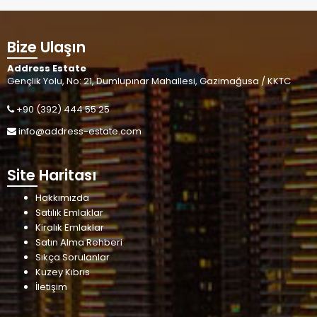
Bize Ulaşın
Address Estate
Gençlik Yolu, No: 21, Dumlupınar Mahallesi, Gazimağusa / KKTC
+90 (392) 444 55 25
info@address-estate.com
Site Haritası
Hakkımızda
Satılık Emlaklar
Kiralık Emlaklar
Satın Alma Rehberi
Sıkça Sorulanlar
Kuzey Kıbrıs
İletişim