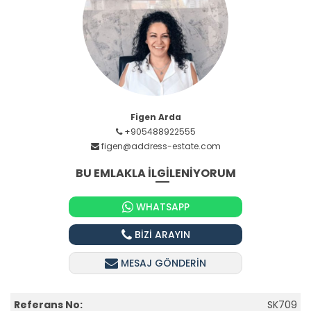
Figen Arda
+905488922555
figen@address-estate.com
BU EMLAKLA İLGİLENİYORUM
WHATSAPP
BİZİ ARAYIN
MESAJ GÖNDERİN
Referans No:
SK709