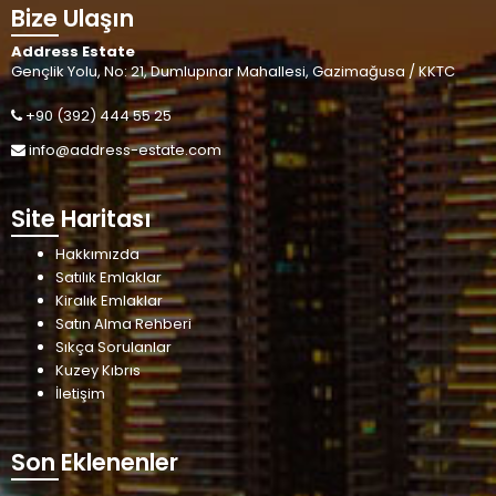
Bize Ulaşın
Address Estate
Gençlik Yolu, No: 21, Dumlupınar Mahallesi, Gazimağusa / KKTC
+90 (392) 444 55 25
info@address-estate.com
Site Haritası
Hakkımızda
Satılık Emlaklar
Kiralık Emlaklar
Satın Alma Rehberi
Sıkça Sorulanlar
Kuzey Kıbrıs
İletişim
Son Eklenenler