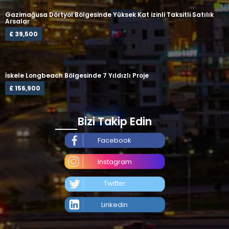
Gazimağusa Dörtyol Bölgesinde Yüksek Kat izinli Taksitli Satılık
Arsalar
£ 39,500
İskele Longbeach Bölgesinde 7 Yıldızlı Proje
£ 156,900
Bizi Takip Edin
Facebook
Instagram
Twitter
Linkedin