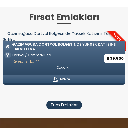
Fırsat Emlakları
YATIRIM
OZANKÖY BÖLGESINDE TÜRK KOÇ
DE YÜKSEK KAT IZINLI
Ozanköy / Girne
Referans No: YP57
£ 39,500
Eşyasız
Özel Havuz
Özel Garaj
4 Yatak Odası
5 Ban
Tüm Emlaklar