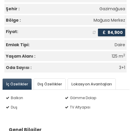
Şehir :
Gazimağusa
Bölge :
Mağusa Merkez
Fiyat:
£
84,900
Emlak Tipi:
Daire
2
Yaşam Alanı :
125 m
Oda Sayısı :
3+1
İç Özellikler
Dış Özellikler
Lokasyon Avantajları
Balkon
Gömme Dolap
Duş
TV Altyapısı
Genel Bilgiler