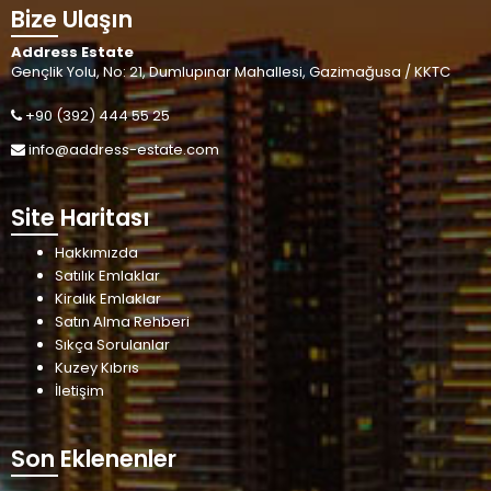
Bize Ulaşın
Address Estate
Gençlik Yolu, No: 21, Dumlupınar Mahallesi, Gazimağusa / KKTC
+90 (392) 444 55 25
info@address-estate.com
Site Haritası
Hakkımızda
Satılık Emlaklar
Kiralık Emlaklar
Satın Alma Rehberi
Sıkça Sorulanlar
Kuzey Kıbrıs
İletişim
Son Eklenenler