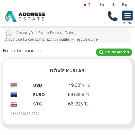
Tr
En
It
Ru
Anasayfa
/
Satılık Emlak
/
Daire
/
Alsancak'ta deniz manzaralı satılık 1+1 eşyalı daire
Emlak bulunamadı
Emlak Arama
DÖVIZ KURLARI
USD
49.0014 TL
EURO
56.6359 TL
STG
66.1225 TL
08/08/2026 07:27