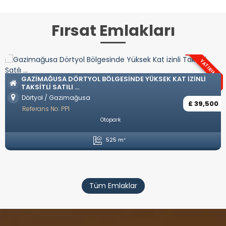
Fırsat Emlakları
YATIRIM
GAZIMAĞUSA DÖRTYOL BÖLGESINDE YÜKSEK KAT IZINLI
TAKSITLI SATILI ...
Dörtyol / Gazimağusa
£ 39,500
Referans No: PP1
Otopark
525 m²
Tüm Emlaklar