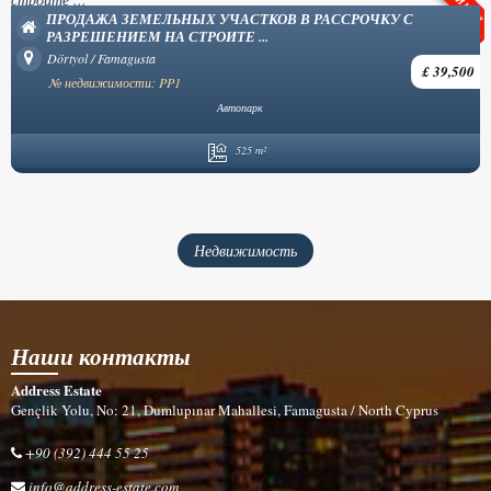
РОСКОШНЫЕ ВИЛЛЫ С ТУРЕЦКИМ
В В РАССРОЧКУ С
Ozanköy / Kyrenia
№ недвижимости: YP57
£ 39,500
Без мебели
Частный бассейн
Частная парк
4 Спальня
5 Ванная ком
Недвижимость
Наши контакты
Address Estate
Gençlik Yolu, No: 21, Dumlupınar Mahallesi, Famagusta / North Cyprus
+90 (392) 444 55 25
info@address-estate.com