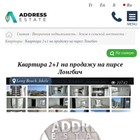
Tr
En
It
Ru
Главная
/
Вторичная недвижимость
/
Земля в сельской местности
/
Квартиры
/
Квартира 2+1 на продажу на пирсе Лонгбич
На главную
Квартира 2+1 на продажу на пирсе
Лонгбич
Long Beach, Iskele
10742