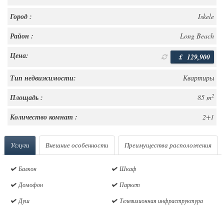
Город :
Iskele
Район :
Long Beach
Цена:
£
129,900
Тип недвижимости:
Квартиры
2
Площадь :
85 m
Количество комнат :
2+1
Услуги
Внешние особенности
Преимущества расположения
Балкон
Шкаф
Домофон
Паркет
Душ
Телевизионная инфраструктура