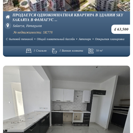
ПРОДАЕТСЯ ОДНОКОМНАТНАЯ КВАРТИРА В ЗДАНИИ SKY
SAKARYA В ФАМАГУС ...
Sakarya, Famagusta
£ 63,500
№ недвижимости: SK778
С бытовой техникой
Общий плавательный бассейн
Автопарк
Открытая планировка
1 Спальня
1 Ванная комната
50 m²