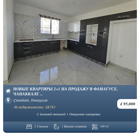
НОВЫЕ КВАРТИРЫ 2+1 НА ПРОДАЖУ В ФАМАГУСЕ,
ЧАНАККАЛЕ ...
Çanakkale, Famagusta
£ 95,000
№ недвижимости: SK783
С бытовой техникой
Открытая планировка
2 Спальня
1 Ванная комната
100 m²