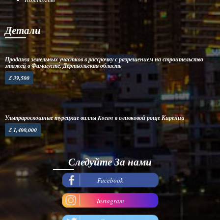
Детали
Продажа земельных участков в рассрочку с разрешением на строительство
этажей в Фамагусте, Дёртьольская область
£ 39,500
Ультрароскошные турецкие виллы Kocan в оливковой роще Кирении
£ 1,400,000
Следуйте За нами
Facebook
Instagram