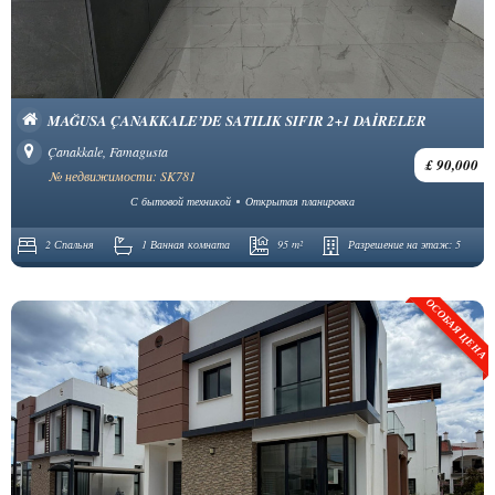
MAĞUSA ÇANAKKALE’DE SATILIK SIFIR 2+1 DAİRELER
Çanakkale, Famagusta
£ 90,000
№ недвижимости: SK781
С бытовой техникой
Открытая планировка
2 Спальня
1 Ванная комната
95 m²
Разрешение на этаж:
5
ОСОБАЯ ЦЕНА