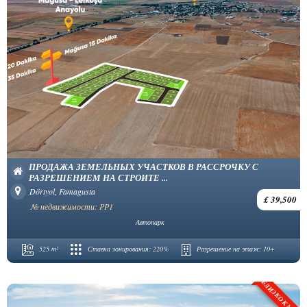
ПРОДАЖА ЗЕМЕЛЬНЫХ УЧАСТКОВ В РАССРОЧКУ С
РАЗРЕШЕНИЕМ НА СТРОИТЕ ...
Dörtyol, Famagusta
£ 39,500
№ недвижимости: PP1
Автопарк
525 m²
Ставка зонирования:
220%
Разрешение на этаж:
10+
БЛИЗКО К МОРЮ