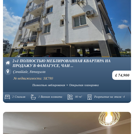
2+1 ПОЛНОСТЬЮ МЕБЛИРОВАННАЯ КВАРТИРА НА
ПРОДАЖУ В ФАМАГУСЕ, ЧАН ...
Çanakkale, Famagusta
£ 74,900
№ недвижимости: SK780
Полностью меблированая
Открытая планировка
2 Спальня
1 Ванная комната
80 m²
Разрешение на этаж:
4