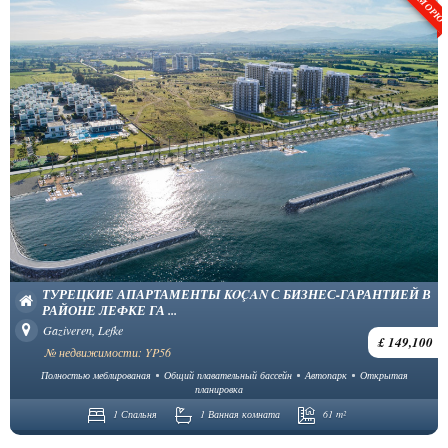
ТУРЕЦКИЕ АПАРТАМЕНТЫ KOÇAN С БИЗНЕС-ГАРАНТИЕЙ В
РАЙОНЕ ЛЕФКЕ ГА ...
Gaziveren, Lefke
£ 149,100
№ недвижимости: YP56
Полностью меблированая
Общий плавательный бассейн
Автопарк
Открытая
планировка
1 Спальня
1 Ванная комната
61 m²