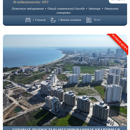
№ недвижимости: HP2
Полностью меблированая
Общий плавательный бассейн
Автопарк
Открытая
планировка
1 Спальня
1 Ванная комната
50 m²
ОСОБАЯ ЦЕНА
ГОТОВЫЕ ПОЛНОСТЬЮ МЕБЛИРОВАННЫЕ КВАРТИРЫ В