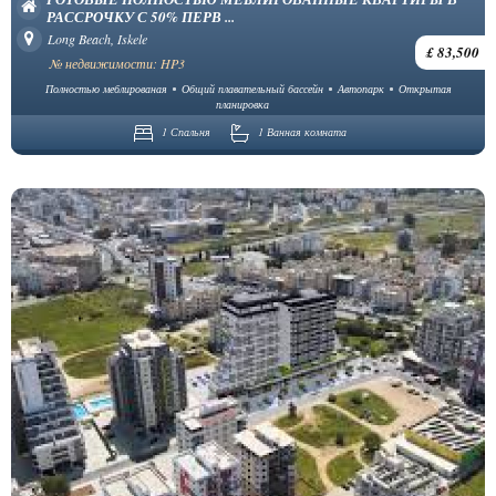
РАССРОЧКУ С 50% ПЕРВ ...
Long Beach, Iskele
£ 83,500
№ недвижимости: HP3
Полностью меблированая
Общий плавательный бассейн
Автопарк
Открытая
планировка
1 Спальня
1 Ванная комната