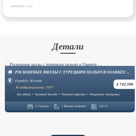
09/08/2026 11:44
Детали
РОСКОШНЫЕ ВИЛЛЫ С ТУРЕЦКИМ ПАЛЬТО В ОЗАНКЁЕ ...
Ozanköy / Kyrenia
£ 742,500
№ недвижимости: YP57
Без мебели
Частный бассейн
Частная парковка
Открытая планировка
4 Спальня
5 Ванная комната
246 m²