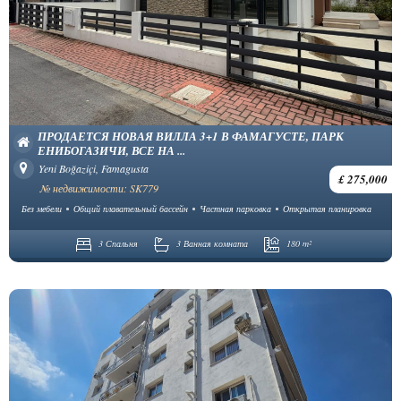
ПРОДАЕТСЯ НОВАЯ ВИЛЛА 3+1 В ФАМАГУСТЕ, ПАРК
ЕНИБОГАЗИЧИ, ВСЕ НА ...
Yeni Boğaziçi, Famagusta
£ 275,000
№ недвижимости: SK779
Без мебели
Общий плавательный бассейн
Частная парковка
Открытая планировка
3 Спальня
3 Ванная комната
180 m²