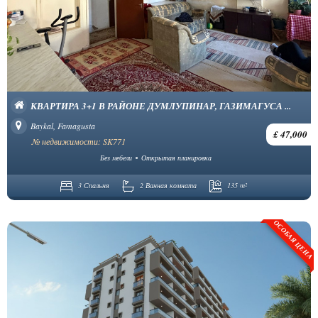
КВАРТИРА 3+1 В РАЙОНЕ ДУМЛУПИНАР, ГАЗИМАГУСА ...
Baykal, Famagusta
£ 47,000
№ недвижимости: SK771
Без мебели
Открытая планировка
3 Спальня
2 Ванная комната
135 m²
ОСОБАЯ ЦЕНА