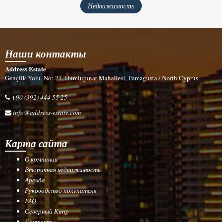
Недвижимость
Наши контакты
Address Estate
Gençlik Yolu, No: 21, Dumlupınar Mahallesi, Famagusta / North Cyprus
+90 (392) 444 55 25
info@address-estate.com
Карта сайта
О компании
Вторичная недвижимость
Аренда
Руководство покупателя
FAQ
Северный Кипр
Контакты