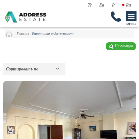
Tr
En
It
Ru
Главная
/
Вторичная недвижимость
На главную
Сортировать по