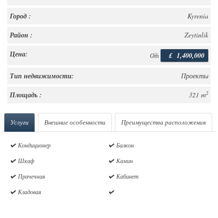
Город :
Kyrenia
Район :
Zeytinlik
Цена:
£
1,400,000
От
Тип недвижимости:
Проекты
2
Площадь :
321 m
Услуги
Внешние особенности
Преимущества расположения
Кондиционер
Балкон
Шкаф
Камин
Прачечная
Кабинет
Кладовая