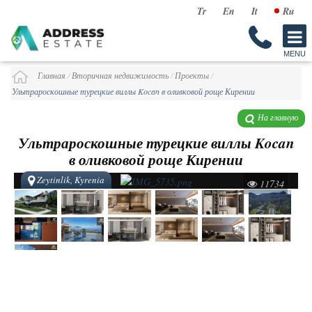
Tr
En
It
Ru
Главная
/
Вторичная недвижимость
/
Проекты
/
Ультрароскошные турецкие виллы Kocan в оливковой роще Кирении
На главную
Ультрароскошные турецкие виллы Kocan
в оливковой роще Кирении
Zeytinlik, Kyrenia
11734