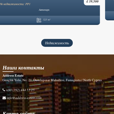
Без мебели
Частный бассейн
Частная парковка
Открытая планировка
4 Спальня
5 Ванная комната
246 m²
Недвижимость
Наши контакты
Address Estate
Gençlik Yolu, No: 21, Dumlupınar Mahallesi, Famagusta / North Cyprus
+90 (392) 444 55 25
info@address-estate.com
Карта сайта