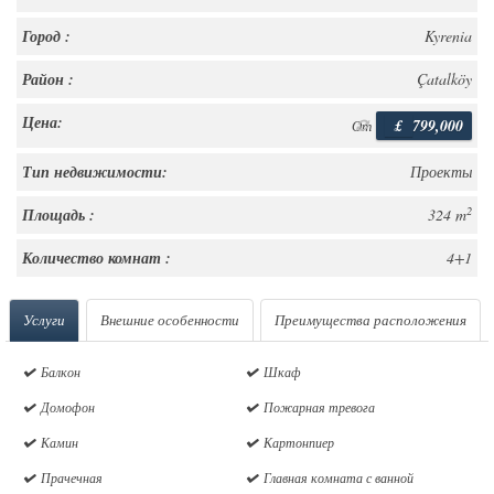
Город :
Kyrenia
Район :
Çatalköy
Цена:
£
799,000
От
Тип недвижимости:
Проекты
2
Площадь :
324 m
Количество комнат :
4+1
Услуги
Внешние особенности
Преимущества расположения
Балкон
Шкаф
Домофон
Пожарная тревога
Камин
Картонпиер
Прачечная
Главная комната с ванной