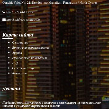
Gençlik Yolu, No: 21, Dumlupınar Mahallesi, Famagusta / North Cyprus
+90 (392) 444 55 25
info@address-estate.com
Карта сайта
О компании
Вторичная недвижимость
Аренда
Руководство покупателя
FAQ
Северный Кипр
Контакты
Детали
Продажа земельных участков в рассрочку с разрешением на строительство
этажей в Фамагусте, Дёртьольская область