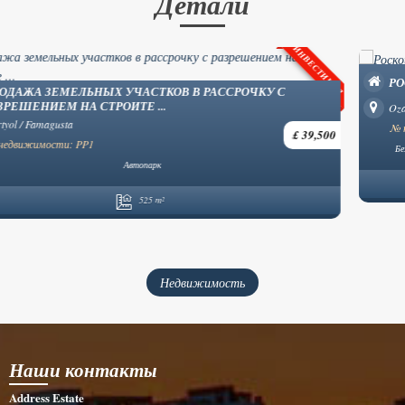
Детали
РОСКОШНЫЕ ВИЛЛЫ С ТУРЕЦКИМ ПАЛЬТО В ОЗАНКЁЕ ...
Ozanköy / Kyrenia
£ 742,500
№ недвижимости: YP57
Без мебели
Частный бассейн
Частная парковка
Открытая планировка
4 Спальня
5 Ванная комната
246 m²
Недвижимость
Наши контакты
Address Estate