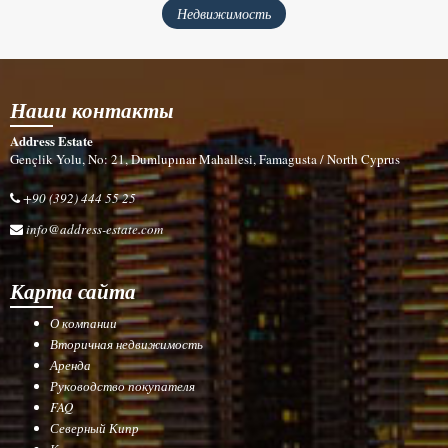
Недвижимость
Наши контакты
Address Estate
Gençlik Yolu, No: 21, Dumlupınar Mahallesi, Famagusta / North Cyprus
+90 (392) 444 55 25
info@address-estate.com
Карта сайта
О компании
Вторичная недвижимость
Аренда
Руководство покупателя
FAQ
Северный Кипр