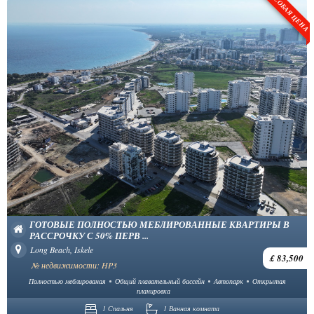
ОСОБАЯ ЦЕНА
ГОТОВЫЕ ПОЛНОСТЬЮ МЕБЛИРОВАННЫЕ КВАРТИРЫ В
РАССРОЧКУ С 50% ПЕРВ ...
Long Beach, Iskele
£ 83,500
№ недвижимости: HP3
Полностью меблированая
Общий плавательный бассейн
Автопарк
Открытая
планировка
1 Спальня
1 Ванная комната