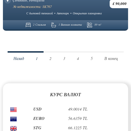
£ 90,000
№ недвижимости: SK767
С бытовой техникой
Автопарк
Открытая планировка
2 Спальня
1 Ванная комната
89 m²
Назад
1
2
3
4
5
В конец
КУРС ВАЛЮТ
USD
49.0014 TL
EURO
56.6359 TL
STG
66.1225 TL