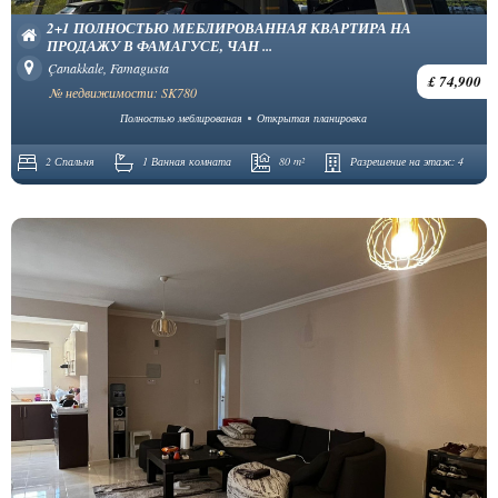
2+1 ПОЛНОСТЬЮ МЕБЛИРОВАННАЯ КВАРТИРА НА
ПРОДАЖУ В ФАМАГУСЕ, ЧАН ...
Çanakkale, Famagusta
£ 74,900
№ недвижимости: SK780
Полностью меблированая
Открытая планировка
2 Спальня
1 Ванная комната
80 m²
Разрешение на этаж:
4