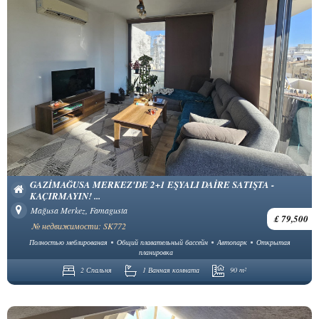
GAZIMAĞUSA MERKEZ'DE 2+1 EŞYALI DAIRE SATIŞTA -
KAÇIRMAYIN! ...
Mağusa Merkez, Famagusta
£ 79,500
№ недвижимости: SK772
Полностью меблированая
Общий плавательный бассейн
Автопарк
Открытая
планировка
2 Спальня
1 Ванная комната
90 m²