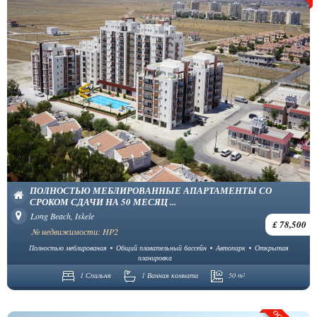
ПОЛНОСТЬЮ МЕБЛИРОВАННЫЕ АПАРТАМЕНТЫ СО
СРОКОМ СДАЧИ НА 50 МЕСЯЦ ...
Long Beach, Iskele
£ 78,500
№ недвижимости: HP2
Полностью меблированая
Общий плавательный бассейн
Автопарк
Открытая
планировка
1 Спальня
1 Ванная комната
50 m²