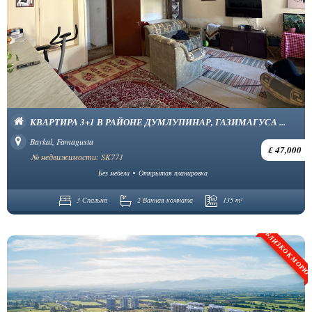
КВАРТИРА 3+1 В РАЙОНЕ ДУМЛУПИНАР, ГАЗИМАГУСА ...
Baykal, Famagusta
£ 47,000
№ недвижимости: SK771
Без мебели
Открытая планировка
3 Спальня
2 Ванная комната
135 m²
БЛИЗКО К МОРЮ