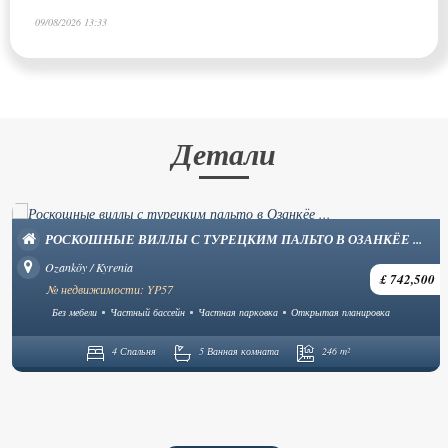
09/08/2026 13:33
Детали
РОСКОШНЫЕ ВИЛЛЫ С ТУРЕЦКИМ ПАЛЬТО В ОЗАНКЁЕ ...
Ozanköy / Kyrenia
£ 742,500
№ недвижимости: YP57
Без мебели
Частный бассейн
Частная парковка
Открытая планировка
4 Спальня
5 Ванная комната
246 m²