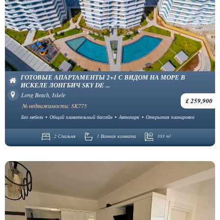
ГОТОВЫЕ АПАРТАМЕНТЫ 2+1 С ВИДОМ НА МОРЕ В
ИСКЕЛЕ ЛОНГБИЧ SKY DE ...
Long Beach, Iskele
£ 259,900
№ недвижимости: SK775
Без мебели
Общий плавательный бассейн
Автопарк
Открытая планировка
2 Спальня
1 Ванная комната
103 m²