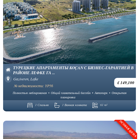
ТУРЕЦКИЕ АПАРТАМЕНТЫ KOÇAN С БИЗНЕС-ГАРАНТИЕЙ В
РАЙОНЕ ЛЕФКЕ ГА ...
Gaziveren, Lefke
£ 149,100
№ недвижимости: YP56
Полностью меблированая
Общий плавательный бассейн
Автопарк
Открытая
планировка
1 Спальня
1 Ванная комната
61 m²
ОСОБАЯ ЦЕНА