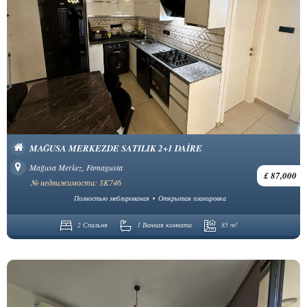
MAĞUSA MERKEZDE SATILIK 2+1 DAIRE
Mağusa Merkez, Famagusta
£ 87,000
№ недвижимости: SK746
Полностью меблированая
Открытая планировка
2 Спальня
1 Ванная комната
85 m²