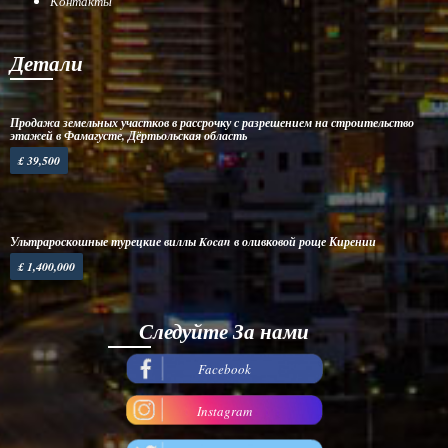
Контакты
Детали
Продажа земельных участков в рассрочку с разрешением на строительство
этажей в Фамагусте, Дёртьольская область
£ 39,500
Ультрароскошные турецкие виллы Kocan в оливковой роще Кирении
£ 1,400,000
Следуйте За нами
Facebook
Instagram