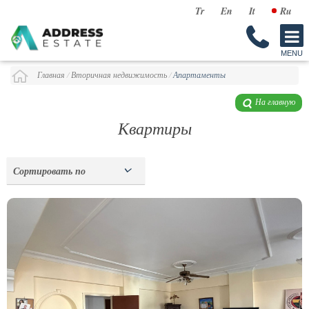
Tr
En
It
Ru
Главная
/
Вторичная недвижимость
/
Апартаменты
На главную
Квартиры
Сортировать по