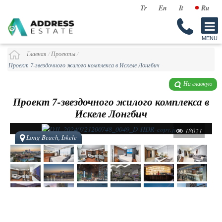
Tr
En
It
Ru
Главная
/
Проекты
/
Проект 7-звездочного жилого комплекса в Искеле Лонгбич
На главную
Проект 7-звездочного жилого комплекса в
Искеле Лонгбич
18021
Long Beach, Iskele