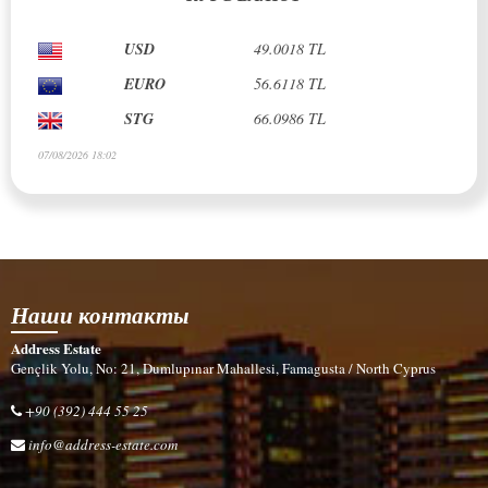
USD
49.0018 TL
EURO
56.6118 TL
STG
66.0986 TL
07/08/2026 18:02
Наши контакты
Address Estate
Gençlik Yolu, No: 21, Dumlupınar Mahallesi, Famagusta / North Cyprus
+90 (392) 444 55 25
info@address-estate.com