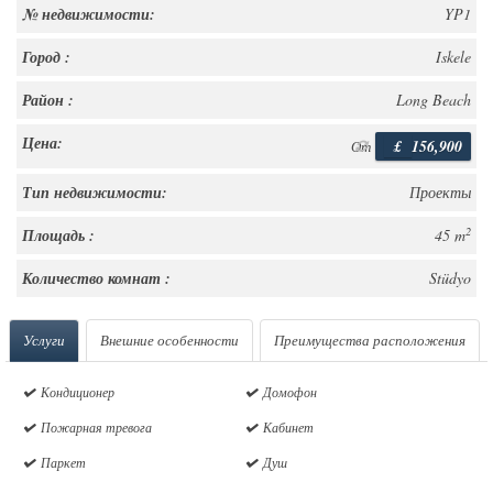
№ недвижимости:
YP1
Город :
Iskele
Район :
Long Beach
Цена:
£
156,900
От
Тип недвижимости:
Проекты
2
Площадь :
45 m
Количество комнат :
Stüdyo
Услуги
Внешние особенности
Преимущества расположения
Кондиционер
Домофон
Пожарная тревога
Кабинет
Паркет
Душ