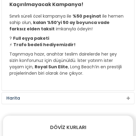
Kaçırılmayacak Kampanya!
Sınırlı süreli özel kampanya ile
%50 peşinat
ile hemen
sahip olun,
kalan %50’yi 50 ay boyunca vade
farksız elden taksit
imkanıyla ödeyin!
?
Full eşya paketi
⚡
Trafo bedeli hediyemizdir!
Taşınmaya hazır, anahtar teslim dairelerde her şey
sizin konforunuz için düşünüldü. İster yatırım ister
yaşam için,
Royal Sun Elite
, Long Beach’in en prestijli
projelerinden biri olarak öne çıkıyor.
Harita
DÖVIZ KURLARI