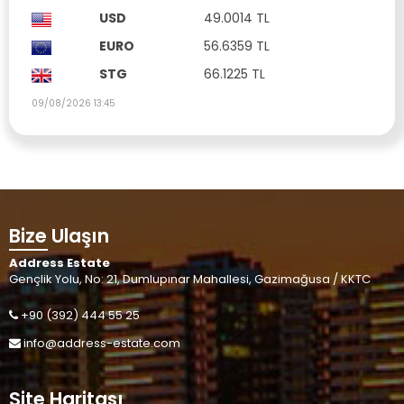
USD
49.0014 TL
EURO
56.6359 TL
STG
66.1225 TL
09/08/2026 13:45
Bize Ulaşın
Address Estate
Gençlik Yolu, No: 21, Dumlupınar Mahallesi, Gazimağusa / KKTC
+90 (392) 444 55 25
info@address-estate.com
Site Haritası