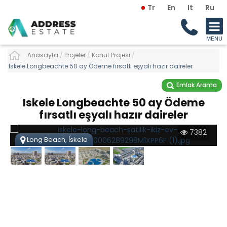
Tr
En
It
Ru
Anasayfa
/
Projeler
/
Konut Projesi
/
Iskele Longbeachte 50 ay Ödeme fırsatlı eşyalı hazır daireler
Emlak Arama
Iskele Longbeachte 50 ay Ödeme
fırsatlı eşyalı hazır daireler
7382
Long Beach, İskele