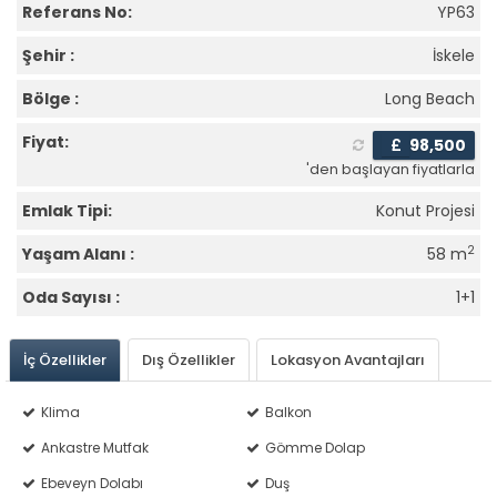
Referans No:
YP63
Şehir :
İskele
Bölge :
Long Beach
Fiyat:
£
98,500
'den başlayan fiyatlarla
Emlak Tipi:
Konut Projesi
2
Yaşam Alanı :
58 m
Oda Sayısı :
1+1
İç Özellikler
Dış Özellikler
Lokasyon Avantajları
Klima
Balkon
Ankastre Mutfak
Gömme Dolap
Ebeveyn Dolabı
Duş