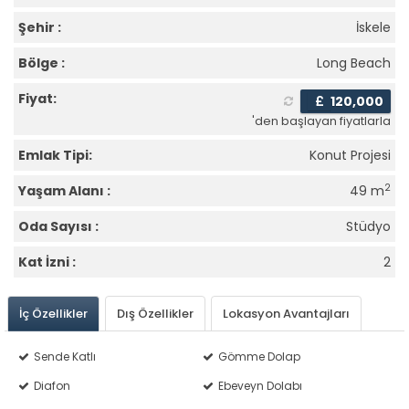
Şehir :
İskele
Bölge :
Long Beach
Fiyat:
£
120,000
'den başlayan fiyatlarla
Emlak Tipi:
Konut Projesi
2
Yaşam Alanı :
49 m
Oda Sayısı :
Stüdyo
Kat İzni :
2
İç Özellikler
Dış Özellikler
Lokasyon Avantajları
Sende Katlı
Gömme Dolap
Diafon
Ebeveyn Dolabı