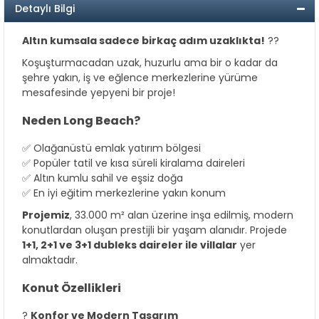
Detaylı Bilgi
Altın kumsala sadece birkaç adım uzaklıkta!
??
Koşuşturmacadan uzak, huzurlu ama bir o kadar da
şehre yakın, iş ve eğlence merkezlerine yürüme
mesafesinde yepyeni bir proje!
Neden Long Beach?
✅ Olağanüstü emlak yatırım bölgesi
✅ Popüler tatil ve kısa süreli kiralama daireleri
✅ Altın kumlu sahil ve eşsiz doğa
✅ En iyi eğitim merkezlerine yakın konum
Projemiz
, 33.000 m² alan üzerine inşa edilmiş, modern
konutlardan oluşan prestijli bir yaşam alanıdır. Projede
1+1, 2+1 ve 3+1 dubleks daireler ile villalar
yer
almaktadır.
Konut Özellikleri
?
Konfor ve Modern Tasarım