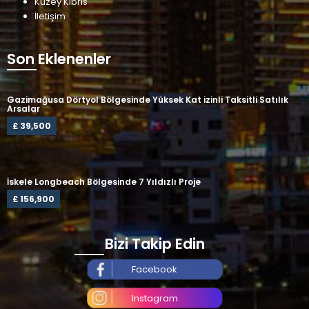
Kuzey Kıbrıs
İletişim
Son Eklenenler
Gazimağusa Dörtyol Bölgesinde Yüksek Kat izinli Taksitli Satılık
Arsalar
£ 39,500
İskele Longbeach Bölgesinde 7 Yıldızlı Proje
£ 156,900
Bizi Takip Edin
Facebook
Instagram