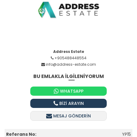
Address Estate
+905488448554
info@address-estate.com
BU EMLAKLA İLGİLENİYORUM
WHATSAPP
BİZİ ARAYIN
MESAJ GÖNDERİN
Referans No:
YP15