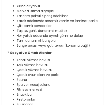
Klima altyapısı
Merkezi ısıtma altyapısı
Tasarım paketi sipariş edebilme
Yatak odalarında seramik zemin ve laminat parke
Çift camlı pencereler
Taş tezgahlı, donanımlı mutfak
Her yatak odasında aynalı gömme dolap
Tam donanımlı banyolar
Bahçe arsası veya çatı terası (konuma bağlı)
?
Sosyal ve Ortak Alanlar
Kapalı yüzme havuzu
Açık yüzme havuzu
Çocuk yüzme havuzu
Çocuk oyun alanı ve parkı
Sauna
Spa ve masaj salonu
Fitness merkezi
Snack bar
Restoranlar
Su sporları