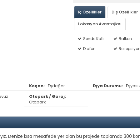
İç Özellikler
Dış Özellikler
Lokasyon Avantajları
Sende Katlı
Balkon
Diafon
Resepsiyo
Koçan:
Eşdeğer
Eşya Durumu:
Eşyası
avuz
Otopark / Garaj:
Otopark
zdayız. Denize kısa mesafede yer alan bu projede toplamda 300 ko