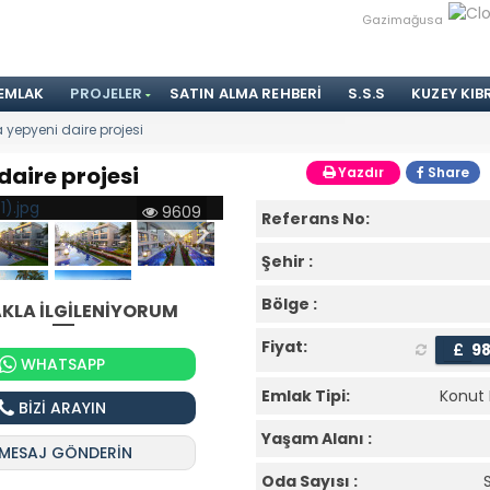
Gazimağusa
 EMLAK
PROJELER
SATIN ALMA REHBERI
S.S.S
KUZEY KIB
 yepyeni daire projesi
daire projesi
Yazdır
Share
9609
Referans No:
Şehir :
Bölge :
KLA İLGİLENİYORUM
Fiyat:
£
9
WHATSAPP
Emlak Tipi:
Konut 
BİZİ ARAYIN
Yaşam Alanı :
MESAJ GÖNDERİN
Oda Sayısı :