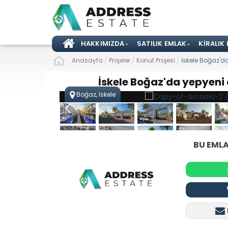
HAKKIMIZDA
SATILIK EMLAK
KIRALIK
Anasayfa
/
Projeler
/
Konut Projesi
/
İskele Boğaz'da
İskele Boğaz'da yepyeni 
Boğaz, İskele
BU EMLA