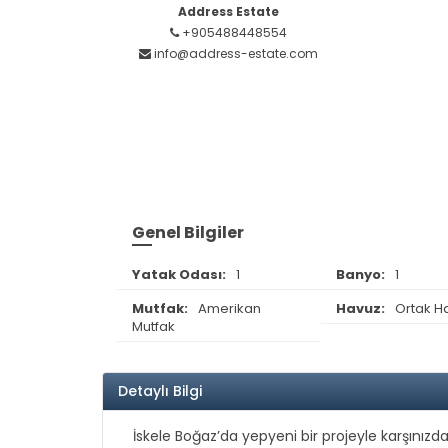
Address Estate
+905488448554
info@address-estate.com
Genel Bilgiler
Yatak Odası:
1
Banyo:
1
Mutfak:
Amerikan
Havuz:
Ortak H
Mutfak
Detaylı Bilgi
İskele Boğaz’da yepyeni bir projeyle karşını