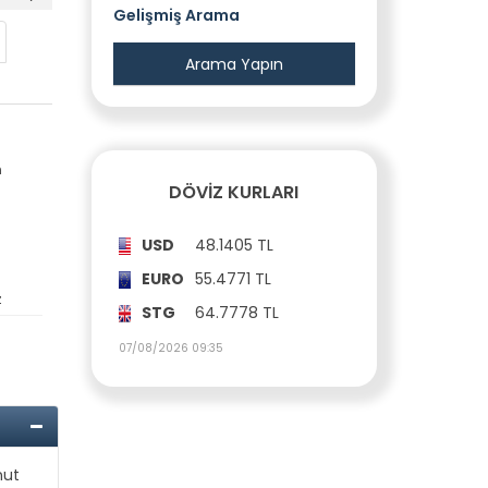
Gelişmiş Arama
n
DÖVIZ KURLARI
USD
48.1405 TL
EURO
55.4771 TL
z
STG
64.7778 TL
07/08/2026 09:35
nut