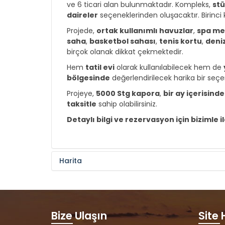
ve 6 ticari alan bulunmaktadır. Kompleks,
stü
daireler
seçeneklerinden oluşacaktır. Birinci 
Projede,
ortak kullanımlı havuzlar
,
spa me
saha
,
basketbol sahası
,
tenis kortu
,
deni
birçok olanak dikkat çekmektedir.
Hem
tatil evi
olarak kullanılabilecek hem de
bölgesinde
değerlendirilecek harika bir seç
Projeye,
5000 Stg kapora
,
bir ay içerisin
taksitle
sahip olabilirsiniz.
Detaylı bilgi ve rezervasyon için bizimle i
Harita
Bize Ulaşın
Site 