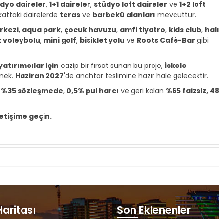
dyo daireler
,
1+1 daireler
,
stüdyo loft daireler
ve
1+2 loft
kattaki dairelerde
teras
ve
barbekü alanları
mevcuttur.
rkezi
,
aqua park
,
çocuk havuzu
,
amfi tiyatro
,
kids club
,
halı
z voleybolu
,
mini golf
,
bisiklet yolu
ve
Roots Café-Bar
gibi
yatırımcılar için
cazip bir fırsat sunan bu proje,
İskele
enek.
Haziran 2027
'de anahtar teslimine hazır hale gelecektir.
de %35 sözleşmede
,
0,5% pul harcı
ve geri kalan
%65 faizsiz, 4
letişime geçin.
Haritası
Son Eklenenler