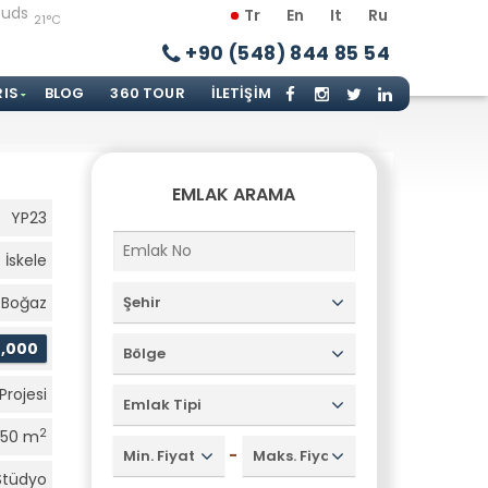
Tr
En
It
Ru
21°C
+90 (548) 844 85 54
RIS
BLOG
360 TOUR
İLETIŞIM
EMLAK ARAMA
YP23
İskele
Boğaz
Şehir
8,000
Bölge
Projesi
Emlak Tipi
2
50 m
-
Min. Fiyat
Maks. Fiyat
Stüdyo