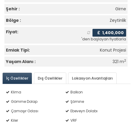
Şehir :
Girne
Bölge :
Zeytinlik
Fiyat:
£
1,400,000
'den başlayan fiyatlarla
Emlak Tipi:
Konut Projesi
2
Yaşam Alanı :
321 m
İç Özellikler
Dış Özellikler
Lokasyon Avantajları
Klima
Balkon
Gömme Dolap
Şömine
Çamaşır Odası
Ebeveyn Dolabı
Kiler
VRF