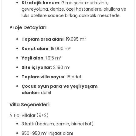
Stratejik konum
: Girne şehir merkezine,
çevreyoluna, denize, özel hastanelere, okullara ve
lüks otellere sadece birkaç dakikalık mesafede
Proje Detayları
Toplam arsa alanı
: 19.095 m²
Konut alanı
: 15.000 m²
Yeşil alan
: 1.915 m²
Site içi yollar
: 2.180 m²
Toplam villa sayısı
: 18 adet
Çocuk oyun parkı ve yeşil yaşam
alanları
dahil
Villa Seçenekleri
A Tipi Villalar (9+2)
3 katlı (bodrum, zemin, birinci kat)
850–950 m² inşaat alanı