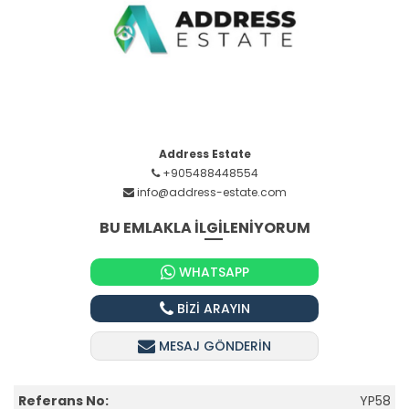
Address Estate
+905488448554
info@address-estate.com
BU EMLAKLA İLGİLENİYORUM
WHATSAPP
BİZİ ARAYIN
MESAJ GÖNDERİN
Referans No:
YP58