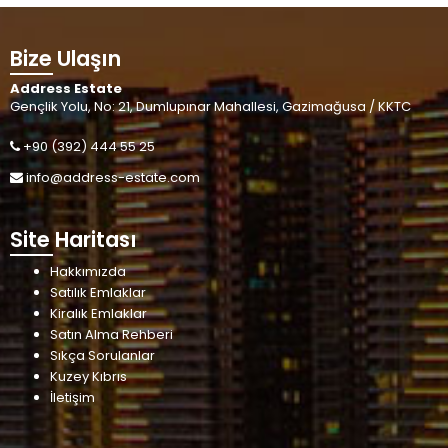
Bize Ulaşın
Address Estate
Gençlik Yolu, No: 21, Dumlupınar Mahallesi, Gazimağusa / KKTC
+90 (392) 444 55 25
info@address-estate.com
Site Haritası
Hakkımızda
Satılık Emlaklar
Kiralık Emlaklar
Satın Alma Rehberi
Sıkça Sorulanlar
Kuzey Kıbrıs
İletişim