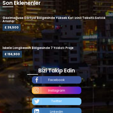
Son Eklenenler
Gazimağusa Dörtyol Bölgesinde Yüksek Kat izinli Taksitli Satılık
Arsalar
£ 39,500
İskele Longbeach Bölgesinde 7 Yıldızlı Proje
£ 156,900
Bizi Takip Edin
Facebook
Instagram
Twitter
Linkedin