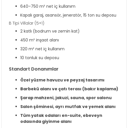
640–750 m² net iç kullanım
Kapalı garaj, asansör, jeneratör, 15 ton su deposu
B Tipi Villalar (5+1)
2 katlı (bodrum ve zemin kat)
450 m² inşaat alanı
320 m² net iç kullanım
10 tonluk su deposu
Standart Donanımlar
Özel yüzme havuzu ve peyzaj tasarımı
Barbekü alanı ve çatı terası (bakır kaplama)
Şarap mahzeni, jakuzi, sauna, spor salonu
Salon şöminesi, ayrı mutfak ve yemek alanı
Tüm yatak odaları en-suite, ebeveyn
odasında giyinme alanı