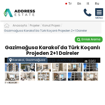
Tr
En
It
Ru
Anasayfa
/
Projeler
/
Konut Projesi
/
Gazimağusa Karakol'da Türk Koçanlı Projeden 2+1 Daireler
Emlak Arama
Gazimağusa Karakol'da Türk Koçanlı
Projeden 2+1 Daireler
Karakol, Gazimağusa
5961