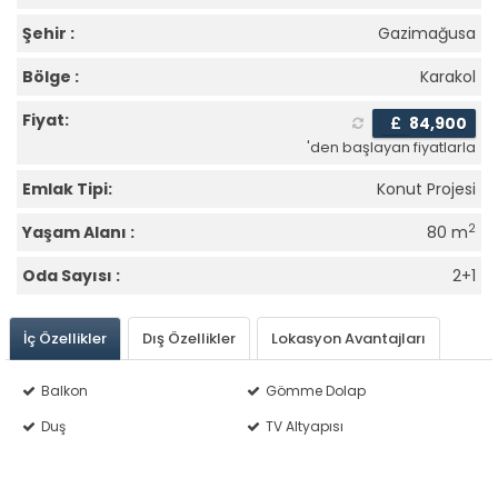
Şehir :
Gazimağusa
Bölge :
Karakol
Fiyat:
£
84,900
'den başlayan fiyatlarla
Emlak Tipi:
Konut Projesi
2
Yaşam Alanı :
80 m
Oda Sayısı :
2+1
İç Özellikler
Dış Özellikler
Lokasyon Avantajları
Balkon
Gömme Dolap
Duş
TV Altyapısı