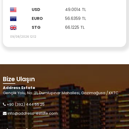
USD
49.0014 TL
EURO
56.6359 TL
STG
66.1225 TL
09/08/2026 12:12
Bize Ulaşın
Address Estate
Gençlik Yolu, No: 21, Dumlupınar Mahallesi, Gazimağusa / KKTC
+90 (392) 444 55 25
info@address-estate.com