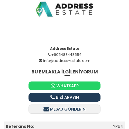
Address Estate
+905488448554
info@address-estate.com
BU EMLAKLA İLGİLENİYORUM
WHATSAPP
BİZİ ARAYIN
MESAJ GÖNDERİN
Referans No:
YP64