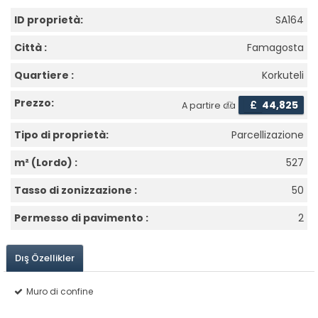
ID proprietà:
SA164
Città :
Famagosta
Quartiere :
Korkuteli
Prezzo:
£
44,825
A partire da
Tipo di proprietà:
Parcellizazione
m² (Lordo) :
527
Tasso di zonizzazione :
50
Permesso di pavimento :
2
Dış Özellikler
Muro di confine