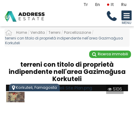
Tr
En
It
Ru
Home
/
Vendita
/
Terreni
/
Parcellizazione
/
terreni con titolo di proprietà indipendente nell'area Gazimağusa
Korkuteli
Ricerca immobili
terreni con titolo di proprietà
indipendente nell'area Gazimağusa
Korkuteli
Korkuteli, Famagosta
5106