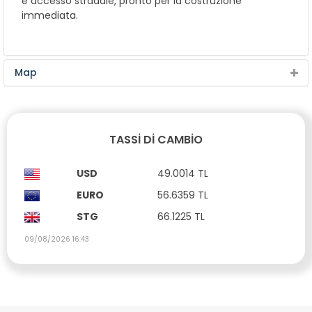
e accesso stradale, pronto per la costruzione
immediata.
Map
TASSI DI CAMBIO
USD
49.0014 TL
EURO
56.6359 TL
STG
66.1225 TL
09/08/2026 16:43