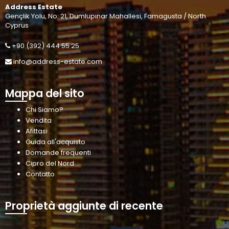
Address Estate
Gençlik Yolu, No: 21, Dumlupınar Mahallesi, Famagusta / North
Cyprus
+90 (392) 444 55 25
info@address-estate.com
Mappa del sito
Chi Siamo?
Vendita
Afittasi
Guida all'acquisto
Domande frequenti
Cipro del Nord
Contatto
Proprietà aggiunte di recente