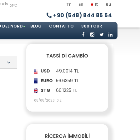
Tr
En
It
Ru
21°C
+90 (548) 844 85 54
O DEL NORD
BLOG
CONTATTO
360 TOUR
TASSI DI CAMBIO
USD
49.0014 TL
EURO
56.6359 TL
STG
66.1225 TL
08/08/2026 10:21
RICERCA IMMOBILI