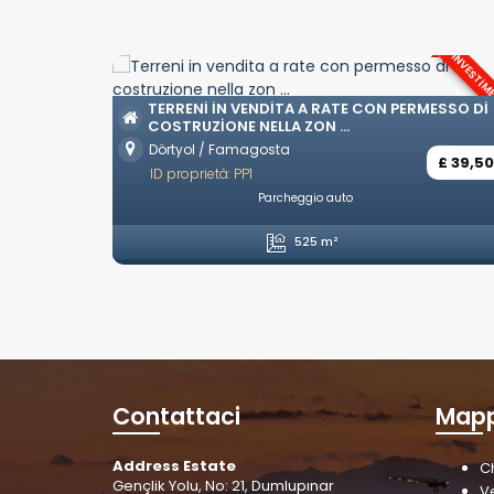
INVESTIM
TERRENI IN VENDITA A RATE CON PERMESSO DI
COSTRUZIONE NELLA ZON ...
Dörtyol / Famagosta
£ 39,5
ID proprietà: PP1
Parcheggio auto
525 m²
Contattaci
Mapp
Address Estate
C
Gençlik Yolu, No: 21, Dumlupınar
V