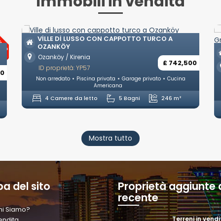
Immobili in vendita
ENTO
VILLE DI LUSSO CON CAPPOTTO TURCO A
OZANKÖY
Ozanköy / Kirenia
£ 742,500
ID proprietà: YP57
00
Non arredato
Piscina privata
Garage privato
Cucina
Americana
4 Camere da letto
5 Bagni
246 m²
Mostra tutto
a del sito
Proprietà aggiunte 
recente
hi Siamo?
Terreni in vend
endita