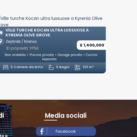
VILLE
ÇATAL
VILLE TURCHE KOCAN ULTRA LUSSUOSE A
KYRENIA OLIVE GROVE
Çatalk
Zeytinlik / Kirenia
ID pro
£ 1,400,000
ID proprietà: YP58
Non arr
Non arredato
Piscina privata
Garage privato
Cucina
separata
4 Ca
5 Camere da letto
6 Bagni
321 m²
di
Media sociali
Facebook
ita a