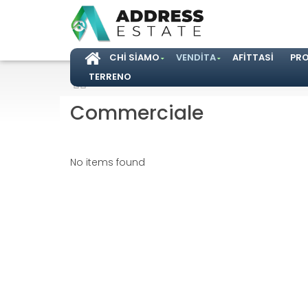
CHI SIAMO
VENDITA
AFITTASI
PR
TERRENO
Home
/
Vendita
/
Commerciale
Commerciale
No items found