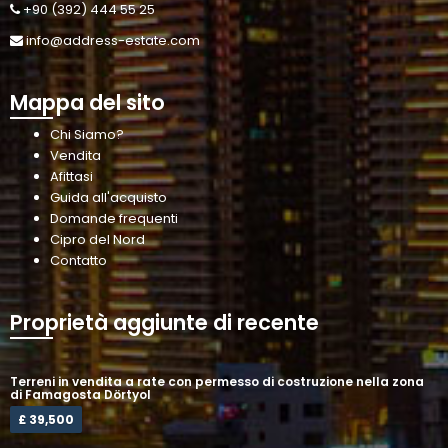
+90 (392) 444 55 25
info@address-estate.com
Mappa del sito
Chi Siamo?
Vendita
Afittasi
Guida all'acquisto
Domande frequenti
Cipro del Nord
Contatto
Proprietà aggiunte di recente
Terreni in vendita a rate con permesso di costruzione nella zona
di Famagosta Dörtyol
£ 39,500