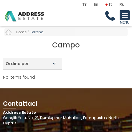
Tr
En
It
Ru
Home
/
Terreno
Campo
Ordina per
No items found
Contattaci
Address Estate
Gençlik Yolu, No: 21, Dumlupınar Mahallesi, Famagusta / North
Cyprus