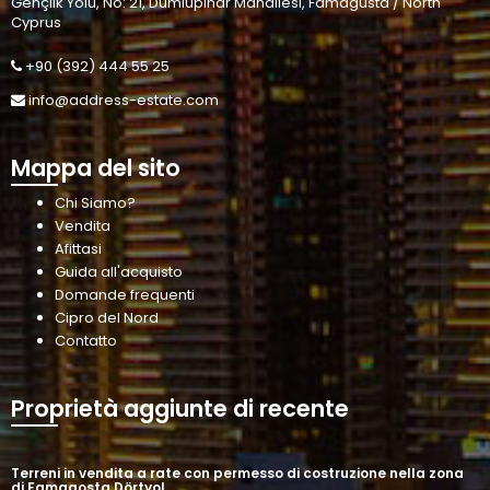
Gençlik Yolu, No: 21, Dumlupınar Mahallesi, Famagusta / North
Cyprus
+90 (392) 444 55 25
info@address-estate.com
Mappa del sito
Chi Siamo?
Vendita
Afittasi
Guida all'acquisto
Domande frequenti
Cipro del Nord
Contatto
Proprietà aggiunte di recente
Terreni in vendita a rate con permesso di costruzione nella zona
di Famagosta Dörtyol