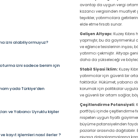
avantajı da uygun vergi ortamı
kazancı vergisinden muafiyet gi
teşvikler, yatırımcılara getiril
elde etme fırsatı sunar.
Gelişen Altyapı:
Kuzey Kıbrıs h
yapmıştır, bu da gayrimenkul değ
ma izni alabiliyormuyuz?
ve eğlence tesislerinin inşası, 
yatırımcı çekmiştir. Altyapı ge
daha da yükseleceği ve böylece
oturma izni sadece benim için
Stabil Siyasi İklim:
Kuzey Kıbrı
yatırımcılar için güvenli bir o
faktördür. Hükümet, yabancı do
lmam yada Türkiye’den
korumak için politikalar uygulam
ve güvenli bir ortam sağlar, bö
Çeşitlendirme Potansiyeli:
K
portföyü içinde çeşitlendirme f
arı ve Yabancı Uyruklu kişiler
nispeten uygun fiyatlı gayrimen
büyüme potansiyelinden faydala
pazarlar arasında dağıtabilir. Bu 
kayıt işlemleri nasıl ilerler ?
piyasa dalgalanmalarına karşı