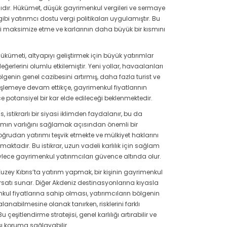
dır. Hükümet, düşük gayrimenkul vergileri ve sermaye
bi yatırımcı dostu vergi politikaları uygulamıştır. Bu
erini maksimize etme ve karlarının daha büyük bir kısmını
ükümeti, altyapıyı geliştirmek için büyük yatırımlar
erlerini olumlu etkilemiştir. Yeni yollar, havaalanları
bölgenin genel cazibesini artırmış, daha fazla turist ve
nişlemeye devam ettikçe, gayrimenkul fiyatlarının
 potansiyel bir kar elde edileceği beklenmektedir.
s, istikrarlı bir siyasi iklimden faydalanır, bu da
rtamın varlığını sağlamak açısından önemli bir
ğrudan yatırımı teşvik etmekte ve mülkiyet haklarını
aktadır. Bu istikrar, uzun vadeli karlılık için sağlam
ylece gayrimenkul yatırımcıları güvence altında olur.
uzey Kıbrıs’ta yatırım yapmak, bir kişinin gayrimenkul
ırsatı sunar. Diğer Akdeniz destinasyonlarına kıyasla
kul fiyatlarına sahip olması, yatırımcıların bölgenin
nabilmesine olanak tanırken, risklerini farklı
çeşitlendirme stratejisi, genel karlılığı artırabilir ve
 koruma sağlayabilir.