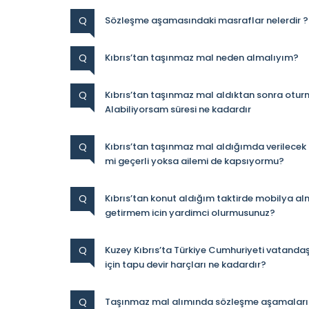
Q
Sözleşme aşamasındaki masraflar nelerdir ?
Q
Kıbrıs’tan taşınmaz mal neden almalıyım?
Q
Kıbrıs’tan taşınmaz mal aldıktan sonra otur
Alabiliyorsam süresi ne kadardır
Q
Kıbrıs’tan taşınmaz mal aldığımda verilecek 
mi geçerli yoksa ailemi de kapsıyormu?
Q
Kıbrıs’tan konut aldığım taktirde mobilya a
getirmem icin yardimci olurmusunuz?
Q
Kuzey Kıbrıs’ta Türkiye Cumhuriyeti vatandaşl
için tapu devir harçları ne kadardır?
Q
Taşınmaz mal alımında sözleşme aşamaları ve 