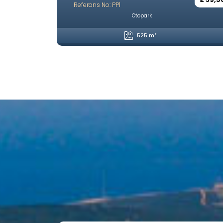
Referans No: PP1
Otopark
525 m²