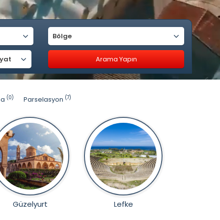
Bölge
iyat
(0)
(7)
la
Parselasyon
Güzelyurt
Lefke