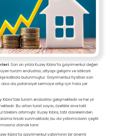
leri
: Son on yılda Kuzey Kıbrıs’ta gayrimenkul değeri
üyüyen turizm endüstrisi, altyapı gelişimi ve istikrarlı
elişe katkıda bulunmuştur. Gayrimenkul fiyatları son
 olsa da, potansiyel sermaye artışı için hala yer
 Kıbrıs’taki turizm endüstrisi gelişmektedir ve her yıl
tedir. Bu artan turist sayısı, özellikle zirve tatil
talebini artırmıştır. Kuzey Kıbrıs, tatil dairelerinden
iralama fırsatı sunmaktadır, bu da yatırımcıların çeşitli
lamasına olanak tanır.
zey Kıbrıs’ta gayrimenkul yatırımının bir önemli