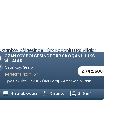
OZANKÖY BÖLGESINDE TÜRK KOÇANLI LÜKS
VILLALAR
Ozanköy, Girne
£ 742,500
Referans No: YP57
Eşyasız
Özel Havuz
Özel Garaj
Amerikan Mutfak
4 Yatak Odası
5 Banyo
246 m²