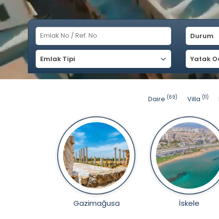
Durum
Emlak Tipi
Yatak O
(69)
(11)
Daire
Villa
Gazimağusa
İskele