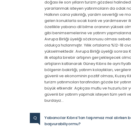
doğası ile son yılların turizm gözdesi halinded
yararlanmak isteyen yatırımcıların da odak nokt
Halkının cana yakınlığı, yardım severliği ve mod
gelen konuklarla sıcak kanlı ve yardımsever il
özellikle yabancı dil bilme oranının yüksek olma
gibi benimsemelerine ve yatırım yapmalarına b
Avrupa Birliği üyeliği sözkonusu olması sebebi 
oldukça hızlanmıştır. Yıllık ortalama %12-18 civa
yükselmektedir. Avrupa Birliği üyeliği sonrası Ku
ilk etapta birebir artışının gerçekleşecek olm
artışların katlanarak Güney Kıbrıs ile ayni fiya
bölgenin bakirliği, yatırım kolaylıkları, vergile
güvenli ve ekonominin pozitif olması, Kuzey Kıb
turizm yatırımcıları tarafından gözde bir yat
büyük etkendir. Açıkçası mutlu ve huzurlu bi
güvenli bir yatırım yapmak isteyen tüm yerli ve
burdayız…
Q
Yabancılar Kıbrıs’tan taşınmaz mal alırken b
başvurabiliyormu?