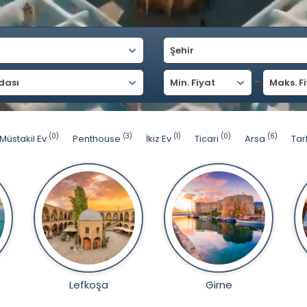
Şehir
-
dası
Min. Fiyat
Maks. F
(0)
(3)
(1)
(0)
(6)
Müstakil Ev
Penthouse
İkiz Ev
Ticari
Arsa
Tar
Lefkoşa
Girne