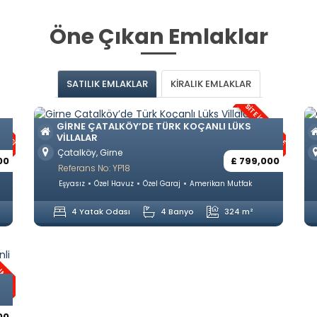
Öne Çıkan Emlaklar
SATILIK EMLAKLAR
KİRALIK EMLAKLAR
ANTISI
SITE İÇERISINDE
GIRNE ÇATALKÖY’DE TÜRK KOÇANLI LÜKS
VILLALAR
Çatalköy, Girne
00
£ 799,000
Referans No: YP18
Eşyasız
Özel Havuz
Özel Garaj
Amerikan Mutfak
4 Yatak Odası
4 Banyo
324 m²
RIM
00