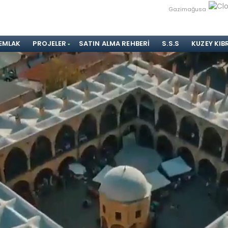
Gazimağusa
 EMLAK
PROJELER
SATIN ALMA REHBERI
S.S.S
KUZEY KIB