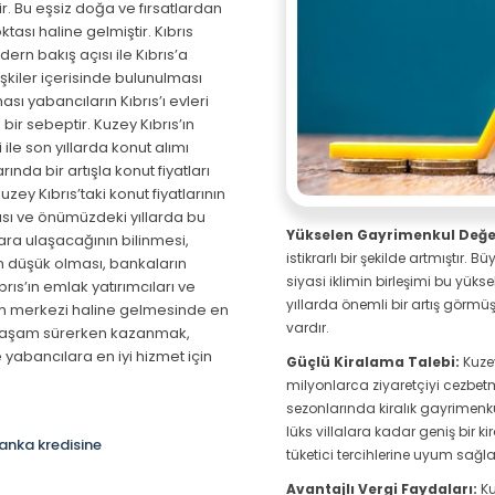
ir. Bu eşsiz doğa ve fırsatlardan
ası haline gelmiştir. Kıbrıs
ern bakış açısı ile Kıbrıs’a
işkiler içerisinde bulunulması
sı yabancıların Kıbrıs’ı evleri
ir sebeptir. Kuzey Kıbrıs’ın
ile son yıllarda konut alımı
rında bir artışla konut fiyatları
zey Kıbrıs’taki konut fiyatlarının
ası ve önümüzdeki yıllarda bu
Yükselen Gayrimenkul Değer
tlara ulaşacağının bilinmesi,
istikrarlı bir şekilde artmıştır. B
rin düşük olması, bankaların
siyasi iklimin birleşimi bu yüks
rıs’ın emlak yatırımcıları ve
yıllarda önemli bir artış görmüş
ırım merkezi haline gelmesinde en
vardır.
r yaşam sürerken kazanmak,
 yabancılara en iyi hizmet için
Güçlü Kiralama Talebi:
Kuzey
milyonlarca ziyaretçiyi cezbetmek
sezonlarında kiralık gayrimenkul 
lüks villalara kadar geniş bir k
anka kredisine
tüketici tercihlerine uyum sağ
Avantajlı Vergi Faydaları:
Ku