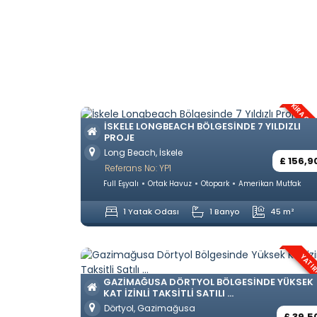
KIRA GAR
İSKELE LONGBEACH BÖLGESINDE 7 YILDIZLI
PROJE
Long Beach, İskele
£ 156,9
Referans No: YP1
Full Eşyalı
Ortak Havuz
Otopark
Amerikan Mutfak
1 Yatak Odası
1 Banyo
45 m²
YATI
GAZIMAĞUSA DÖRTYOL BÖLGESINDE YÜKSEK
KAT IZINLI TAKSITLI SATILI ...
Dörtyol, Gazimağusa
£ 39,5