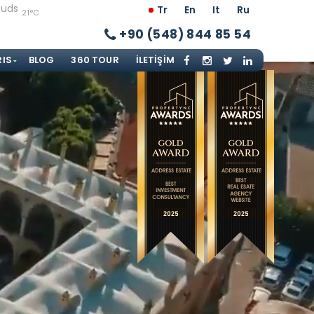
Tr
En
It
Ru
21°C
+90 (548) 844 85 54
RIS
BLOG
360 TOUR
İLETIŞIM