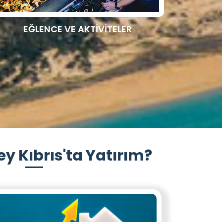
EĞLENCE VE AKTİVİTELER
y Kıbrıs'ta Yatırım?