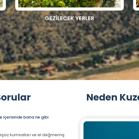
GEZİLECEK YERLER
Sorular
Neden Kuze
 içerisinde bana ne gibi
 , eşsiz kumsalları ve el değmemiş