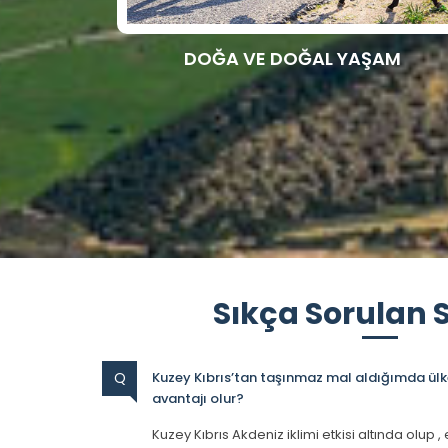
DOĞA VE DOĞAL YAŞAM
Sıkça Sorulan 
Q
Kuzey Kıbrıs’tan taşınmaz mal aldığımda ülke
avantajı olur?
Kuzey Kıbrıs Akdeniz iklimi etkisi altında olup