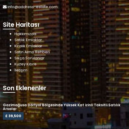
info@address-estate.com
Site Haritası
Hakkımızda
Satılık Emlaklar
Kiralık Emlaklar
Satın Alma Rehberi
Sıkça Sorulanlar
Kuzey Kıbrıs
İletişim
Son Eklenenler
Gazimağusa Dörtyol Bölgesinde Yüksek Kat izinli Taksitli Satılık
Arsalar
£ 39,500