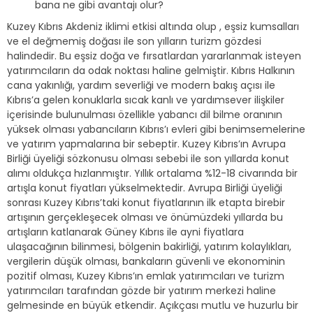
bana ne gibi avantajı olur?
Kuzey Kıbrıs Akdeniz iklimi etkisi altında olup , eşsiz kumsalları
ve el değmemiş doğası ile son yılların turizm gözdesi
halindedir. Bu eşsiz doğa ve fırsatlardan yararlanmak isteyen
yatırımcıların da odak noktası haline gelmiştir. Kıbrıs Halkının
cana yakınlığı, yardım severliği ve modern bakış açısı ile
Kıbrıs’a gelen konuklarla sıcak kanlı ve yardımsever ilişkiler
içerisinde bulunulması özellikle yabancı dil bilme oranının
yüksek olması yabancıların Kıbrıs’ı evleri gibi benimsemelerine
ve yatırım yapmalarına bir sebeptir. Kuzey Kıbrıs’ın Avrupa
Birliği üyeliği sözkonusu olması sebebi ile son yıllarda konut
alımı oldukça hızlanmıştır. Yıllık ortalama %12-18 civarında bir
artışla konut fiyatları yükselmektedir. Avrupa Birliği üyeliği
sonrası Kuzey Kıbrıs’taki konut fiyatlarının ilk etapta birebir
artışının gerçekleşecek olması ve önümüzdeki yıllarda bu
artışların katlanarak Güney Kıbrıs ile ayni fiyatlara
ulaşacağının bilinmesi, bölgenin bakirliği, yatırım kolaylıkları,
vergilerin düşük olması, bankaların güvenli ve ekonominin
pozitif olması, Kuzey Kıbrıs’ın emlak yatırımcıları ve turizm
yatırımcıları tarafından gözde bir yatırım merkezi haline
gelmesinde en büyük etkendir. Açıkçası mutlu ve huzurlu bir