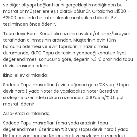
ve diğer altyapı bağlantılarını gerçekleştirmediğinden bu
masraflar müşterilere eşit olarak bölünür. Ortalama £1500 –
£2500 arasında bir tutar olarak müşterilere bildirilir. Ev
tesliminden önce ödenir.
Tapu devir Harcı: Konut alım izninin avukat/ofisimiz/bireysel
tarafından alınmasının ardından, Müşterinin evin tüm
borcunu ödemesi ve evin tapularının hazır olması
durumunda, KKTC Tapu dairesinin yapacağı konutun fiyat
değerlendirmesi sonucuna göre, değerin %3 ‘ü oranında tapu
deviri sırasında ödenir.
İkinci el ev alımlarıda;
Sadece Tapu masrafları (evin değerine göre %3 vergi/tapu
devir harcı) yada Noter de yapılacaksa Noter ücreti ve
sözleşme üzerindeki rakam üzerinden 1000’de 5/%0.5 pul
masrafı ödenir
Arsa-Arazi alımlarında;
Sadece Tapu masrafları (arsa yada arazinin tapu
değerlendirmesi üzerinden %3 vergi/tapu devir harcı) yada
Noter de yapılacaksa Noter ücreti ve sözleşme üzerindeki