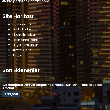
info@address-estate.com
Site Haritası
Hakkımızda
Satılık Emlaklar
Kiralık Emlaklar
Satın Alma Rehberi
Sıkça Sorulanlar
Kuzey Kıbrıs
İletişim
Son Eklenenler
Gazimağusa Dörtyol Bölgesinde Yüksek Kat izinli Taksitli Satılık
Arsalar
£ 39,500