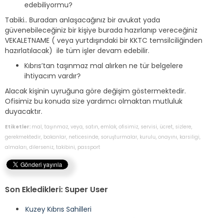
edebiliyormu?
Tabiki.. Buradan anlaşacağınız bir avukat yada
güvenebileceğiniz bir kişiye burada hazırlanıp vereceğiniz
VEKALETNAME ( veya yurtdışındaki bir KKTC temsilciliğinden
hazırlatılacak) ile tüm işler devam edebilir.
Kıbrıs’tan taşınmaz mal alırken ne tür belgelere
ihtiyacım vardır?
Alacak kişinin uyruğuna göre değişim göstermektedir.
Ofisimiz bu konuda size yardımcı olmaktan mutluluk
duyacaktır.
Etiketler:
mal
,
taşınmaz
,
veya
,
satın
,
emlak
,
ofisimiz
,
servisi
,
ücret
,
sizlere
,
gerekmektedir
,
bakanlar
,
neticesinde
,
soruşturmalar
,
kurulu
,
onayını
,
karsiligi
,
almaları
,
dilerseniz
,
takibini
,
passport
Son Ekledikleri: Super User
Kuzey Kıbrıs Sahilleri