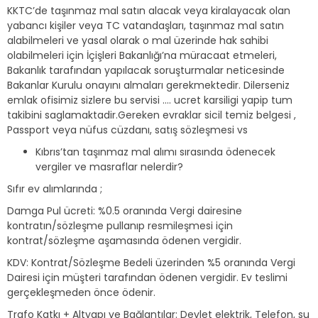
KKTC’de taşınmaz mal satın alacak veya kiralayacak olan
yabancı kişiler veya TC vatandaşları, taşınmaz mal satın
alabilmeleri ve yasal olarak o mal üzerinde hak sahibi
olabilmeleri için İçişleri Bakanlığı’na müracaat etmeleri,
Bakanlık tarafından yapılacak soruşturmalar neticesinde
Bakanlar Kurulu onayını almaları gerekmektedir. Dilerseniz
emlak ofisimiz sizlere bu servisi …. ucret karsiligi yapip tum
takibini saglamaktadir.Gereken evraklar sicil temiz belgesi ,
Passport veya nüfus cüzdanı, satış sözleşmesi vs
Kıbrıs’tan taşınmaz mal alımı sırasında ödenecek
vergiler ve masraflar nelerdir?
Sıfır ev alımlarında ;
Damga Pul ücreti: %0.5 oranında Vergi dairesine
kontratın/sözleşme pullanıp resmileşmesi için
kontrat/sözleşme aşamasında ödenen vergidir.
KDV: Kontrat/Sözleşme Bedeli üzerinden %5 oranında Vergi
Dairesi için müşteri tarafından ödenen vergidir. Ev teslimi
gerçekleşmeden önce ödenir.
Trafo Katkı + Altyapı ve Bağlantılar: Devlet elektrik, Telefon, su