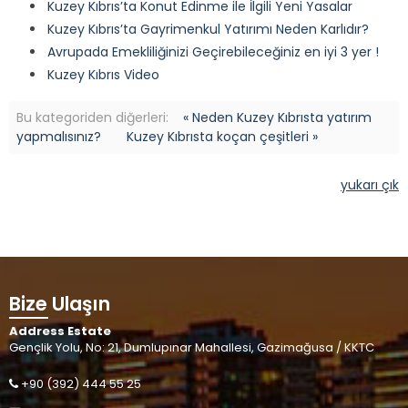
Kuzey Kıbrıs’ta Konut Edinme ile İlgili Yeni Yasalar
Kuzey Kıbrıs’ta Gayrimenkul Yatırımı Neden Karlıdır?
Avrupada Emekliliğinizi Geçirebileceğiniz en iyi 3 yer !
Kuzey Kıbrıs Video
Bu kategoriden diğerleri:
« Neden Kuzey Kıbrısta yatırım
yapmalısınız?
Kuzey Kıbrısta koçan çeşitleri »
yukarı çık
Bize Ulaşın
Address Estate
Gençlik Yolu, No: 21, Dumlupınar Mahallesi, Gazimağusa / KKTC
+90 (392) 444 55 25