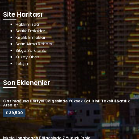
Site Haritası
Hakkımızda
Satılık Emlaklar
Kiralık Emlaklar
Satın Alma Rehberi
Sıkça Sorulanlar
Kuzey Kıbrıs
İletişim
Son Eklenenler
Gazimağusa Dörtyol Bölgesinde Yüksek Kat izinli Taksitli Satılık
Arsalar
£ 39,500
İskele Longbeach Bölgesinde 7 Yıldızlı Proje