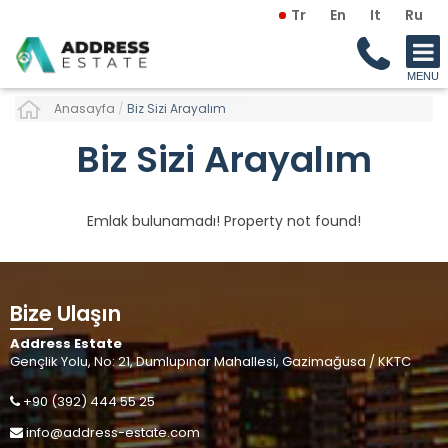
Tr
En
It
Ru
Anasayfa
/
Biz Sizi Arayalım
Biz Sizi Arayalım
Emlak bulunamadı! Property not found!
Bize Ulaşın
Address Estate
Gençlik Yolu, No: 21, Dumlupınar Mahallesi, Gazimağusa / KKTC
+90 (392) 444 55 25
info@address-estate.com