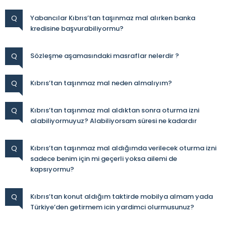
Q
Yabancılar Kıbrıs’tan taşınmaz mal alırken banka
kredisine başvurabiliyormu?
Q
Sözleşme aşamasındaki masraflar nelerdir ?
Q
Kıbrıs’tan taşınmaz mal neden almalıyım?
Q
Kıbrıs’tan taşınmaz mal aldıktan sonra oturma izni
alabiliyormuyuz? Alabiliyorsam süresi ne kadardır
Q
Kıbrıs’tan taşınmaz mal aldığımda verilecek oturma izni
sadece benim için mi geçerli yoksa ailemi de
kapsıyormu?
Q
Kıbrıs’tan konut aldığım taktirde mobilya almam yada
Türkiye’den getirmem icin yardimci olurmusunuz?