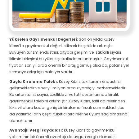
Yükselen Gayrimenkul Değerleri
: Son on yılda Kuzey
Kıbrıs’ta gayrimenkul değeri istikrarlı bir şekilde artmıştır.
Büyüyen turizm endüstrisi, altyapı gelişimi ve istikrarlı siyasi
iklimin birleşimi bu yükselişe katkıda bulunmuştur. Gayrimenkul
fiyatları son yıllarda önemli bir artış görmüş olsa da, potansiyel
sermaye artışı için hala yer vardır.
Güçlü Kiralama Talebi:
Kuzey Kıbrıs’taki turizm endüstrisi
gelişmektedir ve her yıl milyonlarca ziyaretçiyi cezbetmektedir.
Bu artan turist sayısı, özellikle zirve tatil sezonlarında kiralık
gayrimenkul talebini artırmıştır. Kuzey Kıbrıs, tatil dairelerinden
lüks villalara kadar geniş bir kiralama fırsatı sunmaktadır, bu
da yatırımcıların çeşitli tüketici tercihlerine uyum sağlamasına
olanak tanır.
Avantajlı Vergi Faydaları:
Kuzey Kıbrıs’ta gayrimenkul
yatırımının bir önemli avantajı da uygun vergi ortamıdır.