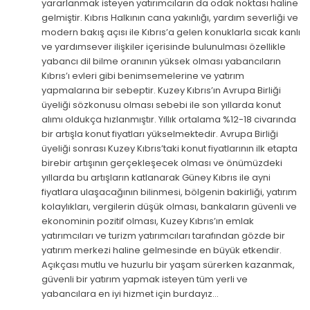
yararlanmak isteyen yatırımcıların da odak noktası haline
gelmiştir. Kıbrıs Halkının cana yakınlığı, yardım severliği ve
modern bakış açısı ile Kıbrıs’a gelen konuklarla sıcak kanlı
ve yardımsever ilişkiler içerisinde bulunulması özellikle
yabancı dil bilme oranının yüksek olması yabancıların
Kıbrıs’ı evleri gibi benimsemelerine ve yatırım
yapmalarına bir sebeptir. Kuzey Kıbrıs’ın Avrupa Birliği
üyeliği sözkonusu olması sebebi ile son yıllarda konut
alımı oldukça hızlanmıştır. Yıllık ortalama %12-18 civarında
bir artışla konut fiyatları yükselmektedir. Avrupa Birliği
üyeliği sonrası Kuzey Kıbrıs’taki konut fiyatlarının ilk etapta
birebir artışının gerçekleşecek olması ve önümüzdeki
yıllarda bu artışların katlanarak Güney Kıbrıs ile ayni
fiyatlara ulaşacağının bilinmesi, bölgenin bakirliği, yatırım
kolaylıkları, vergilerin düşük olması, bankaların güvenli ve
ekonominin pozitif olması, Kuzey Kıbrıs’ın emlak
yatırımcıları ve turizm yatırımcıları tarafından gözde bir
yatırım merkezi haline gelmesinde en büyük etkendir.
Açıkçası mutlu ve huzurlu bir yaşam sürerken kazanmak,
güvenli bir yatırım yapmak isteyen tüm yerli ve
yabancılara en iyi hizmet için burdayız…