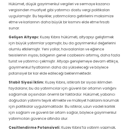
Hükümet, düşük gayrimenkul vergileri ve sermaye kazancı
vergisinden muafiyet gibi yatırımcı dostu vergi politikaları
uygulamıştır. Bu teşvikler, yatırımcılara getirilerini maksimize
etme ve karlarının daha büyük bir kısmını elde etme fırsatı
sunar.
Gelişen Altyapı:
Kuzey Kıbrıs hükümeti, altyapıyı geliştirmek
için büyük yatırımlar yapmıştır, bu da gayrimenkul değerlerini
olumlu etkilemiştir. Yeni yollar, havaalanları ve eğlence
tesislerinin inşası, bölgenin genel cazibesini artırmış, daha fazla
turist ve yatırımcı çekmiştir. Altyapı genişlemeye devam ettikçe,
gayrimenkul fiyatlarının daha da yükseleceği ve böylece
potansiyel bir kar elde edileceği beklenmektedir.
Stabil Siyasi İklim:
Kuzey Kıbrıs, istikrarlı bir siyasi iklimden
faydalanır, bu da yatırımcılar için güvenli bir ortamın varlığını
sağlamak açısından önemli bir faktördür. Hükümet, yabancı
doğrudan yatırımı teşvik etmekte ve mülkiyet haklarını korumak
için politikalar uygulamaktadır. Bu istikrar, uzun vadeli karlılık
için sağlam ve güvenli bir ortam sağlar, böylece gayrimenkul
yatırımcıları güvence altında olur.
Çeşitlendirme Potansiyeli:
Kuzey Kıbrıs’ta yatırım yapmak,