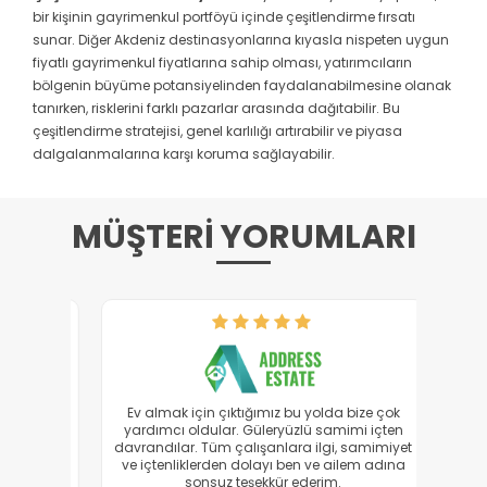
bir kişinin gayrimenkul portföyü içinde çeşitlendirme fırsatı
sunar. Diğer Akdeniz destinasyonlarına kıyasla nispeten uygun
fiyatlı gayrimenkul fiyatlarına sahip olması, yatırımcıların
bölgenin büyüme potansiyelinden faydalanabilmesine olanak
tanırken, risklerini farklı pazarlar arasında dağıtabilir. Bu
çeşitlendirme stratejisi, genel karlılığı artırabilir ve piyasa
dalgalanmalarına karşı koruma sağlayabilir.
MÜŞTERİ YORUMLARI
 diğer
Ev almak için çıktığımız bu yolda bize çok
Sat
endiler.
yardımcı oldular. Güleryüzlü samimi içten
çalış
ak'a
davrandılar. Tüm çalışanlara ilgi, samimiyet
ve içtenliklerden dolayı ben ve ailem adına
sonsuz teşekkür ederim.