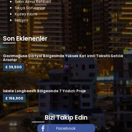
Satın Alma Rehberi
Sıkça Sorulanlar
Kuzey Kıbrıs
İletişim
Son Eklenenler
Gazimağusa Dörtyol Bölgesinde Yüksek Kat izinli Taksitli Satılık
Arsalar
£ 39,500
İskele Longbeach Bölgesinde 7 Yıldızlı Proje
£ 156,900
Bizi Takip Edin
Facebook