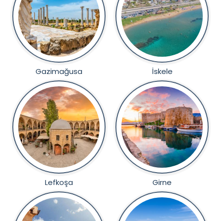
Gazimağusa
İskele
Lefkoşa
Girne