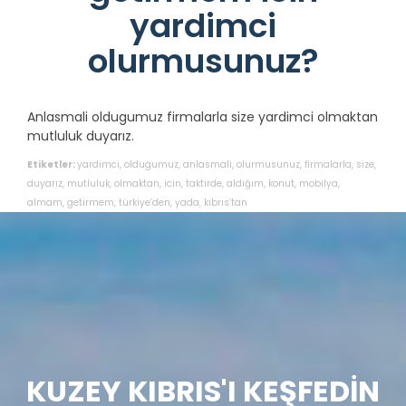
yardimci
olurmusunuz?
Anlasmali oldugumuz firmalarla size yardimci olmaktan
mutluluk duyarız.
Etiketler:
yardimci
,
oldugumuz
,
anlasmali
,
olurmusunuz
,
firmalarla
,
size
,
duyarız
,
mutluluk
,
olmaktan
,
icin
,
taktirde
,
aldığım
,
konut
,
mobilya
,
almam
,
getirmem
,
türkiye’den
,
yada
,
kıbrıs’tan
KUZEY KIBRIS'I KEŞFEDİN